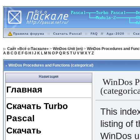
Правила форума
::
Скачать Pascal
::
FAQ
//
Ада–2020
::
Ска
Сайт «Всё о Паскале»
>
WinDos-Unit (en)
>
WinDos Procedures and Functi
A
B
C
D
E
F
G
H
I
J
K
L
M
N
O
P
Q
R
S
T
U
V
W
X
Y
Z
WinDos Procedures and Functions (categorical)
Навигация
WinDos Pr
Главная
(categorica
Скачать Turbo
This index
Pascal
listing of
Скачать
WinDos un