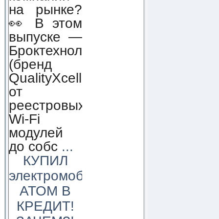
на рынке?
👀 В этом
выпуске —
Броктехнолоджи
(бренд
QualityXcellence):
от
реестровых
Wi-Fi
модулей
до собс
...
КУПИЛ
электромобиль
АТОМ В
КРЕДИТ!