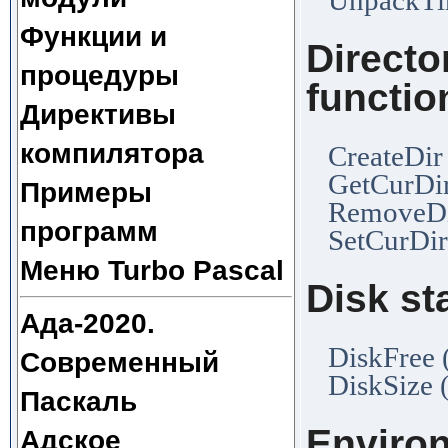
Функции и
Directo
процедуры
functio
Директивы
компилятора
CreateDir
GetCurDir
Примеры
RemoveDi
программ
SetCurDir
Меню Turbo Pascal
Disk st
Ада-2020.
DiskFree 
Современный
DiskSize 
Паскаль
Environ
Адское