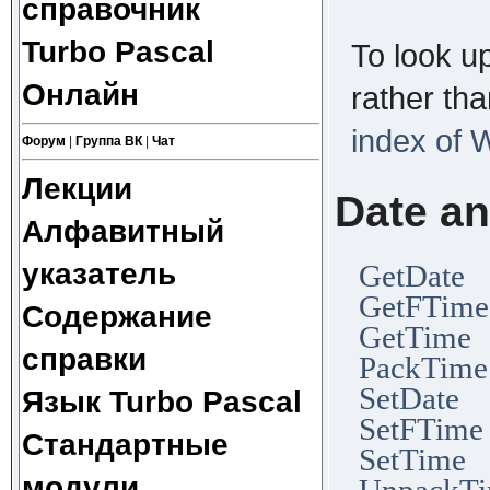
справочник
Turbo Pascal
To look u
Онлайн
rather th
index of 
Форум
|
Группа ВК
|
Чат
Лекции
Date a
Алфавитный
указатель
GetDate 
GetFTime
Содержание
GetTime 
справки
PackTime
SetDate 
Язык Turbo Pascal
SetFTime
Стандартные
SetTime 
модули
UnpackTi