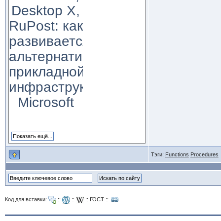
Desktop X,
RuPost: как
развивается
альтернатива
прикладной
инфраструктуре
Microsoft
Тэги:
Functions
Procedures
Код для вставки:
::
::
::
ГОСТ
::