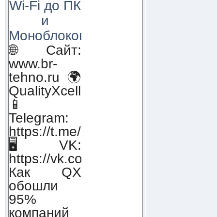
Wi-Fi до ПК
и
Моноблоков!
🌐 Сайт:
www.br-
tehno.ru 🌍
QualityXcellence.ru
📱
Telegram:
https://t.me/qx_lab_IT
🖥 VK:
https://vk.com/qualityxcellenc
Как QX
обошли
95%
компаний