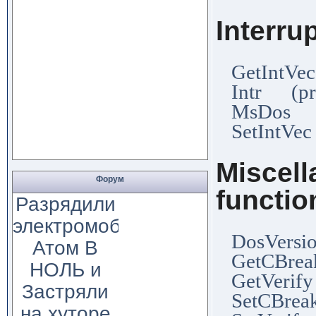
Interru
GetIntVec
Intr (pr
MsDos (
SetIntVec
Miscel
Форум
functio
Разрядили
электромобиль
DosVersio
Атом В
GetCBrea
НОЛЬ и
GetVerify
Застряли
SetCBreak
на хуторе