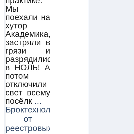
практике.
Мы
поехали на
хутор
Академика,
застряли в
грязи и
разрядились
в НОЛЬ! А
потом
отключили
свет всему
посёлк
...
Броктехнолоджи:
от
реестровых