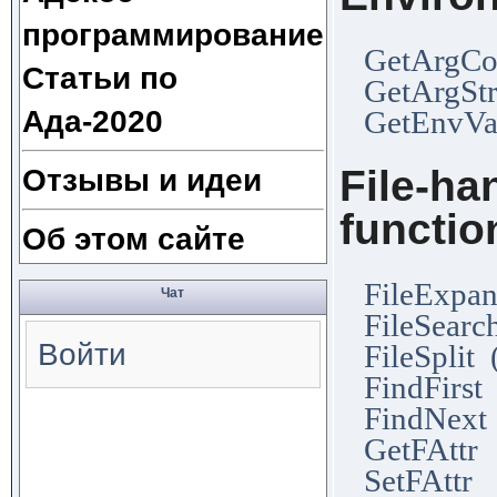
программирование
GetArgCou
Статьи по
GetArgStr
Ада-2020
GetEnvVa
Отзывы и идеи
File-ha
functio
Об этом сайте
FileExpan
Чат
FileSearch
Войти
FileSplit 
FindFirst
FindNext
GetFAttr 
SetFAttr 