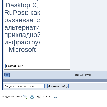
Desktop X,
RuPost: как
развивается
альтернатива
прикладной
инфраструктуре
Microsoft
Тэги:
GetIntVec
Код для вставки:
::
::
::
ГОСТ
::