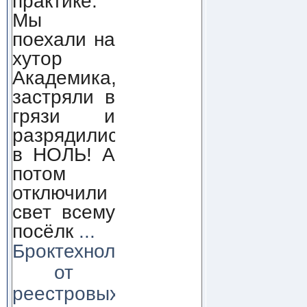
практике.
Мы
поехали на
хутор
Академика,
застряли в
грязи и
разрядились
в НОЛЬ! А
потом
отключили
свет всему
посёлк
...
Броктехнолоджи:
от
реестровых