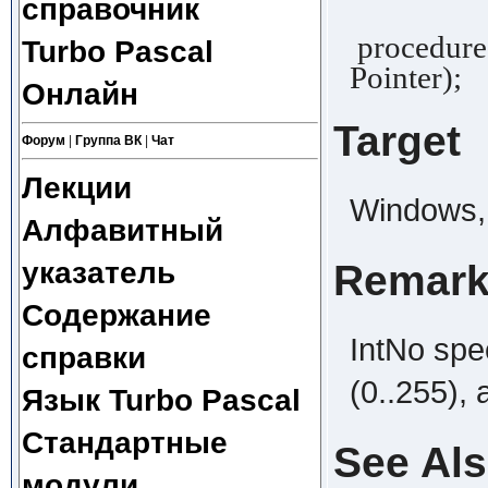
справочник
procedure 
Turbo Pascal
Pointer);
Онлайн
Target
Форум
|
Группа ВК
|
Чат
Лекции
Windows, 
Алфавитный
указатель
Remar
Содержание
IntNo spec
справки
(0..255), 
Язык Turbo Pascal
Стандартные
See Al
модули