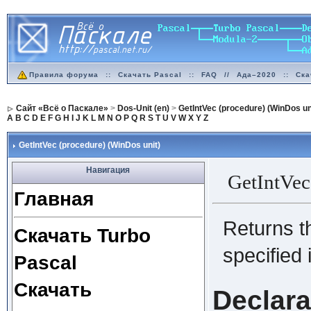
Правила форума
::
Скачать Pascal
::
FAQ
//
Ада–2020
::
Ска
Сайт «Всё о Паскале»
>
Dos-Unit (en)
>
GetIntVec (procedure) (WinDos un
A
B
C
D
E
F
G
H
I
J
K
L
M
N
O
P
Q
R
S
T
U
V
W
X
Y
Z
GetIntVec (procedure) (WinDos unit)
Навигация
GetIntVe
Главная
Returns t
Скачать Turbo
specified 
Pascal
Скачать
Declara