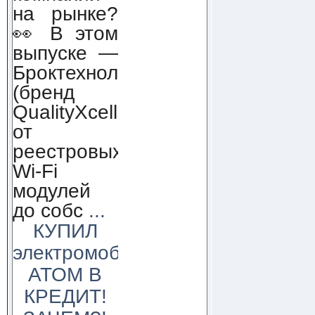
на рынке?
👀 В этом
выпуске —
Броктехнолоджи
(бренд
QualityXcellence):
от
реестровых
Wi-Fi
модулей
до собс
...
КУПИЛ
электромобиль
АТОМ В
КРЕДИТ!