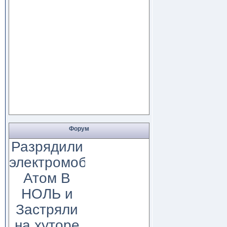
Форум
Разрядили
электромобиль
Атом В
НОЛЬ и
Застряли
на хуторе