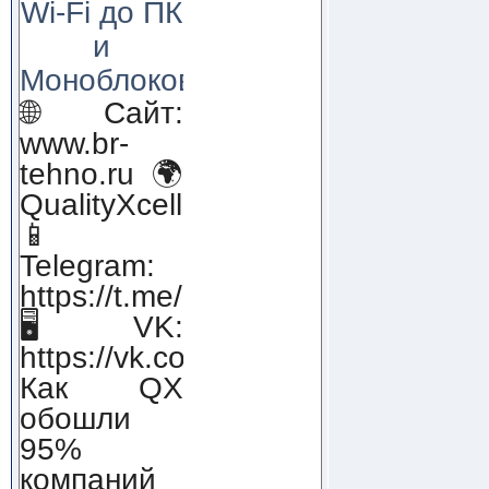
Wi-Fi до ПК
и
Моноблоков!
🌐 Сайт:
www.br-
tehno.ru 🌍
QualityXcellence.ru
📱
Telegram:
https://t.me/qx_lab_IT
🖥 VK:
https://vk.com/qualityxcellenc
Как QX
обошли
95%
компаний