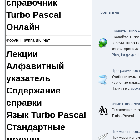
справочник
Turbo Pascal
Войти в чат
Онлайн
Скачать Turbo P
Скачайте Turbo
Форум
|
Группа ВК
|
Чат
версия Turbo Pa
конфигурациях
Лекции
Plus
,
tar.gz для 
Алфавитный
Программирован
указатель
Учебный курс, 
изучение языка 
Содержание
Начните с
урок
справки
Язык Turbo Pas
Оглавление спр
Язык Turbo Pascal
Turbo Pascal
Стандартные
Примеры прогр
модули
Примеры испол