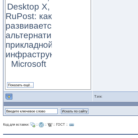
Desktop X,
RuPost: как
развивается
альтернатива
прикладной
инфраструктуре
Microsoft
Тэги:
Код для вставки:
::
::
::
ГОСТ
::