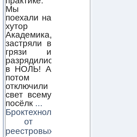
практике.
Мы
поехали на
хутор
Академика,
застряли в
грязи и
разрядились
в НОЛЬ! А
потом
отключили
свет всему
посёлк
...
Броктехнолоджи:
от
реестровых