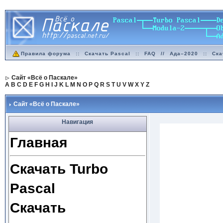
Правила форума
::
Скачать Pascal
::
FAQ
//
Ада–2020
::
Ска
Сайт «Всё о Паскале»
A
B
C
D
E
F
G
H
I
J
K
L
M
N
O
P
Q
R
S
T
U
V
W
X
Y
Z
Сайт «Всё о Паскале»
Навигация
Главная
Скачать Turbo
Pascal
Скачать