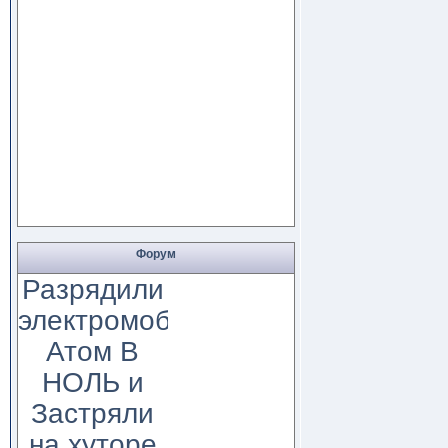
Форум
Разрядили
электромобиль
Атом В
НОЛЬ и
Застряли
на хуторе