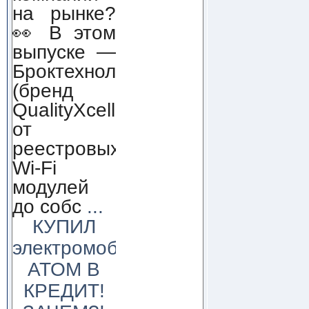
на рынке?
👀 В этом
выпуске —
Броктехнолоджи
(бренд
QualityXcellence):
от
реестровых
Wi-Fi
модулей
до собс
...
КУПИЛ
электромобиль
АТОМ В
КРЕДИТ!