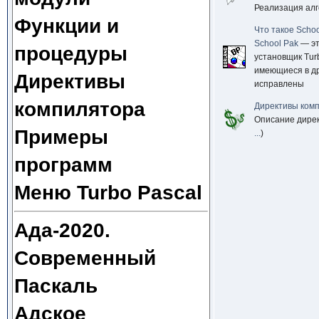
Реализация ал
Функции и
Что такое Scho
School Pak
— эт
процедуры
установщик Tur
имеющиеся в др
Директивы
исправлены
компилятора
Директивы ком
Описание дирек
Примеры
...
)
программ
Меню Turbo Pascal
Ада-2020.
Современный
Паскаль
Адское