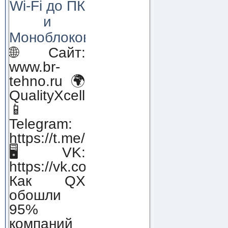
Wi-Fi до ПК
и
Моноблоков!
🌐 Сайт:
www.br-
tehno.ru 🌍
QualityXcellence.ru
📱
Telegram:
https://t.me/qx_lab_IT
🖥 VK:
https://vk.com/qualityxcellenc
Как QX
обошли
95%
компаний