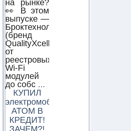
на рынке?
👀 В этом
выпуске —
Броктехнолоджи
(бренд
QualityXcellence):
от
реестровых
Wi-Fi
модулей
до собс
...
КУПИЛ
электромобиль
АТОМ В
КРЕДИТ!
ЗАЧЕМ?!