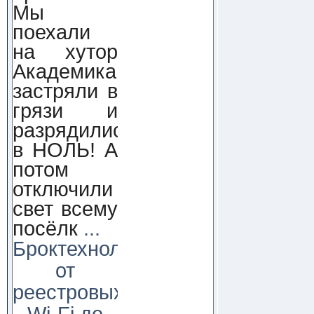
Мы
поехали
на хутор
Академика,
застряли в
грязи и
разрядились
в НОЛЬ! А
потом
отключили
свет всему
посёлк
...
Броктехнолоджи:
от
реестровых
Wi-Fi до