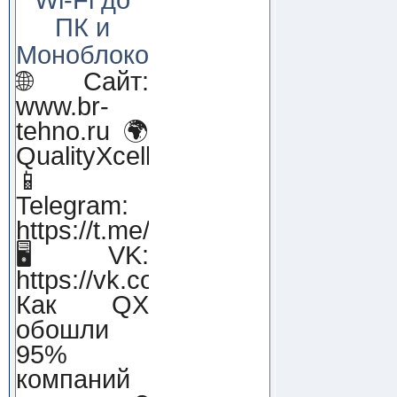
ПК и
Моноблоков!
🌐 Сайт:
www.br-
tehno.ru 🌍
QualityXcellence.ru
📱
Telegram:
https://t.me/qx_lab_IT
🖥 VK:
https://vk.com/qualityxcellenc
Как QX
обошли
95%
компаний