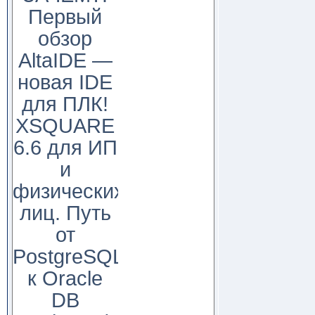
Первый
обзор
AltaIDE —
новая IDE
для ПЛК!
XSQUARE
6.6 для ИП
и
физических
лиц. Путь
от
PostgreSQL
к Oracle
DB