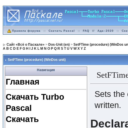
Правила форума
::
Скачать Pascal
::
FAQ
//
Ада–2020
::
Ска
Сайт «Всё о Паскале»
>
Dos-Unit (en)
>
SetFTime (procedure) (WinDos uni
A
B
C
D
E
F
G
H
I
J
K
L
M
N
O
P
Q
R
S
T
U
V
W
X
Y
Z
SetFTime (procedure) (WinDos unit)
Навигация
SetFTim
Главная
Sets the 
Скачать Turbo
written.
Pascal
Скачать
Declar