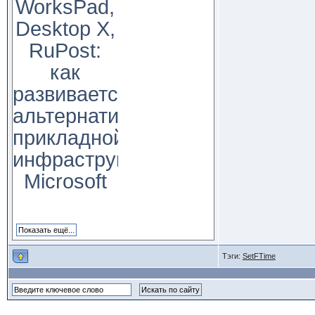
WorksPad,
Desktop X,
RuPost:
как
развивается
альтернатива
прикладной
инфраструктуре
Microsoft
Тэги:
SetFTime