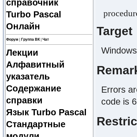
справочник
procedure
Turbo Pascal
Онлайн
Target
Форум
|
Группа ВК
|
Чат
Windows,
Лекции
Алфавитный
Remar
указатель
Содержание
Errors ar
справки
code is 6
Язык Turbo Pascal
Restri
Стандартные
модули