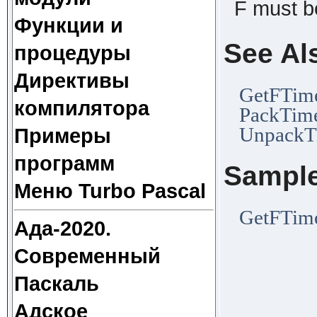
F must b
Функции и
See Al
процедуры
Директивы
GetFTim
компилятора
PackTim
UnpackT
Примеры
программ
Sampl
Меню Turbo Pascal
GetFTim
Ада-2020.
Современный
Паскаль
Адское