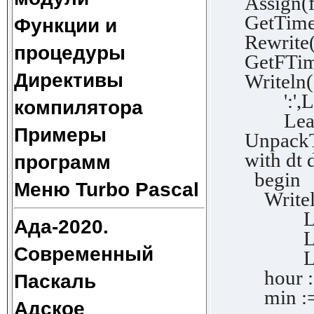
Assign(f,
GetTime(
Функции и
Rewrite(f)
процедуры
GetFTime(f
Директивы
Writeln('F
':',Lead
компилятора
Leading
Примеры
UnpackTi
with dt 
программ
begin
Меню Turbo Pascal
Writeln('
Leading
Ада-2020.
Leading
Современный
Leadin
hour :=
Паскаль
min := 
Адское