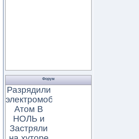
Форум
Разрядили
электромобиль
Атом В
НОЛЬ и
Застряли
на хуторе