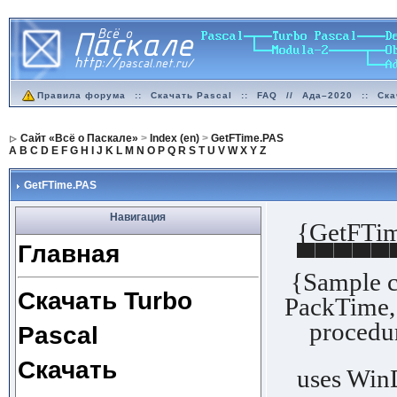
Правила форума
::
Скачать Pascal
::
FAQ
//
Ада–2020
::
Ска
Сайт «Всё о Паскале»
>
Index (en)
>
GetFTime.PAS
A
B
C
D
E
F
G
H
I
J
K
L
M
N
O
P
Q
R
S
T
U
V
W
X
Y
Z
GetFTime.PAS
Навигация
{GetFTim
Главная
▀▀▀▀▀
{Sample c
Скачать Turbo
PackTime,
procedur
Pascal
Скачать
uses WinD