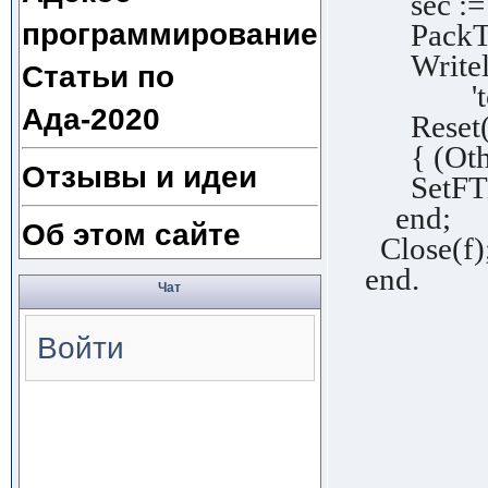
sec := 
программирование
PackTime
Writeln('
Статьи по
'to one 
Ада-2020
Reset(f);
{ (Otherw
Отзывы и идеи
SetFTime
end;
Об этом сайте
Close(f);
end.
Чат
Войти