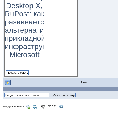
Desktop X,
RuPost: как
развивается
альтернатива
прикладной
инфраструктуре
Microsoft
Тэги:
Код для вставки:
::
::
::
ГОСТ
::