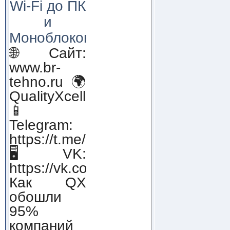
Wi-Fi до ПК
и
Моноблоков!
🌐 Сайт:
www.br-
tehno.ru 🌍
QualityXcellence.ru
📱
Telegram:
https://t.me/qx_lab_IT
🖥 VK:
https://vk.com/qualityxcellenc
Как QX
обошли
95%
компаний