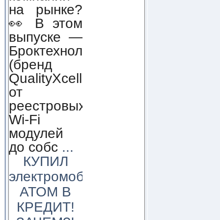
на рынке?
👀 В этом
выпуске —
Броктехнолоджи
(бренд
QualityXcellence):
от
реестровых
Wi-Fi
модулей
до собс
...
КУПИЛ
электромобиль
АТОМ В
КРЕДИТ!