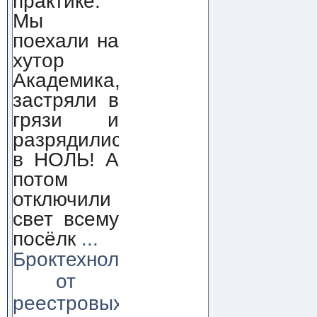
практике.
Мы
поехали на
хутор
Академика,
застряли в
грязи и
разрядились
в НОЛЬ! А
потом
отключили
свет всему
посёлк
...
Броктехнолоджи:
от
реестровых