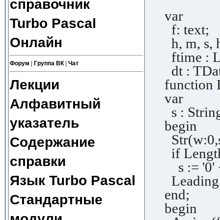
справочник
var
Turbo Pascal
f: text;
Онлайн
h, m, s, 
ftime : L
Форум
|
Группа ВК
|
Чат
dt : TDat
Лекции
function L
var
Алфавитный
s : Strin
указатель
begin
Str(w:0,s
Содержание
if Length
справки
s := '0' +
Язык Turbo Pascal
LeadingZe
end;
Стандартные
begin
модули