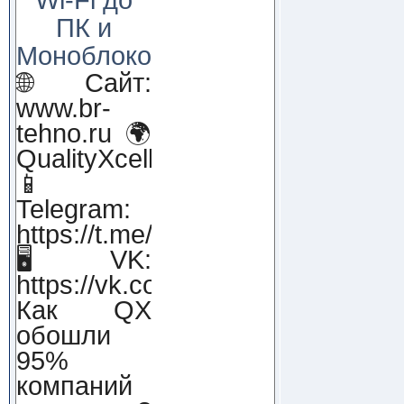
ПК и
Моноблоков!
🌐 Сайт:
www.br-
tehno.ru 🌍
QualityXcellence.ru
📱
Telegram:
https://t.me/qx_lab_IT
🖥 VK:
https://vk.com/qualityxcellenc
Как QX
обошли
95%
компаний