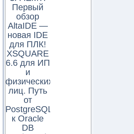
Первый
обзор
AltaIDE —
новая IDE
для ПЛК!
XSQUARE
6.6 для ИП
и
физических
лиц. Путь
от
PostgreSQL
к Oracle
DB