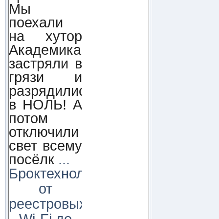
Мы
поехали
на хутор
Академика,
застряли в
грязи и
разрядились
в НОЛЬ! А
потом
отключили
свет всему
посёлк
...
Броктехнолоджи:
от
реестровых
Wi-Fi до