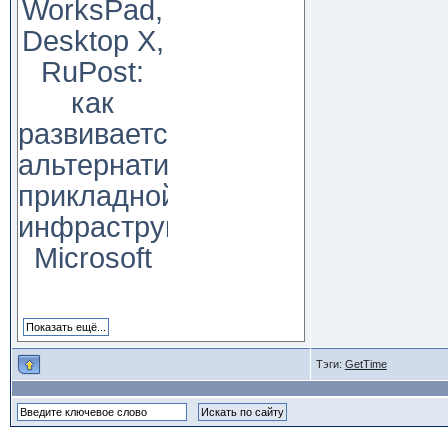
WorksPad,
Desktop X,
RuPost:
как
развивается
альтернатива
прикладной
инфраструктуре
Microsoft
Тэги:
GetTime