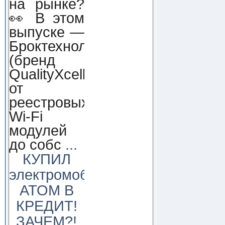
на рынке?
👀 В этом
выпуске —
Броктехнолоджи
(бренд
QualityXcellence):
от
реестровых
Wi-Fi
модулей
до собс
...
КУПИЛ
электромобиль
АТОМ В
КРЕДИТ!
ЗАЧЕМ?!