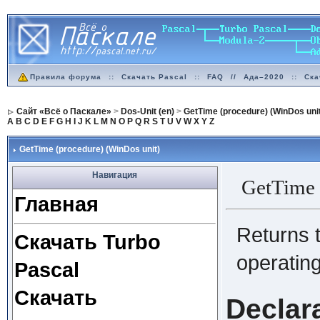
Правила форума
::
Скачать Pascal
::
FAQ
//
Ада–2020
::
Ска
Сайт «Всё о Паскале»
>
Dos-Unit (en)
>
GetTime (procedure) (WinDos unit
A
B
C
D
E
F
G
H
I
J
K
L
M
N
O
P
Q
R
S
T
U
V
W
X
Y
Z
GetTime (procedure) (WinDos unit)
Навигация
GetTime
Главная
Returns t
Скачать Turbo
operatin
Pascal
Скачать
Declar