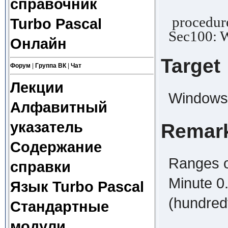
справочник
procedure
Turbo Pascal
Sec100: 
Онлайн
Target
Форум
|
Группа ВК
|
Чат
Лекции
Windows,
Алфавитный
указатель
Remar
Содержание
Ranges o
справки
Minute 0
Язык Turbo Pascal
(hundred
Стандартные
модули