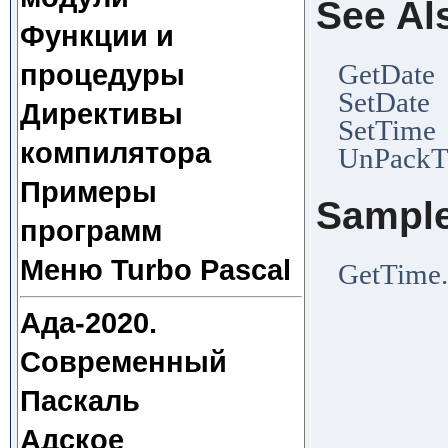
See Al
Функции и
GetDate
процедуры
SetDate
Директивы
SetTime
компилятора
UnPackT
Примеры
Sampl
программ
Меню Turbo Pascal
GetTime
Ада-2020.
Современный
Паскаль
Адское