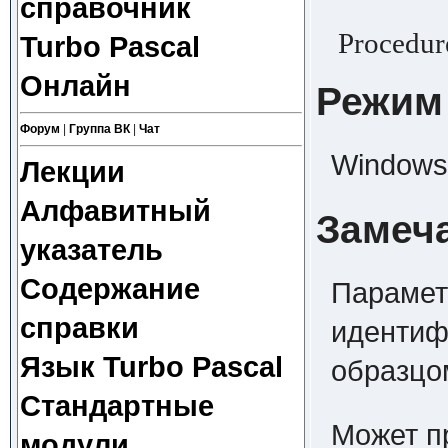
справочник
Procedure
Turbo Pascal
Онлайн
Режим
Форум
|
Группа ВК
|
Чат
Windows,
Лекции
Алфавитный
Замеч
указатель
Содержание
Парамет
справки
идентиф
Язык Turbo Pascal
образцом
Стандартные
Может п
модули