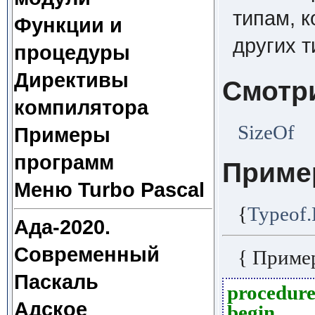
типам, 
Функции и
других т
процедуры
Директивы
Смотр
компилятора
SizeOf
Примеры
программ
Приме
Меню Turbo Pascal
{
Typeof
Ада-2020.
Современный
{ Приме
Паскаль
procedur
Адское
begin