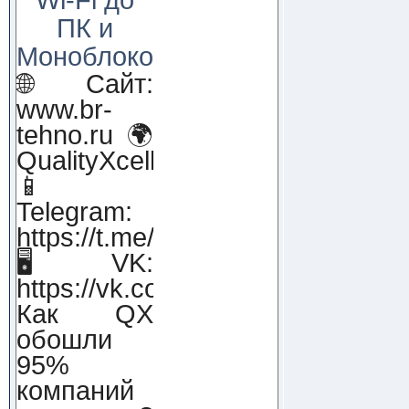
ПК и
Моноблоков!
🌐 Сайт:
www.br-
tehno.ru 🌍
QualityXcellence.ru
📱
Telegram:
https://t.me/qx_lab_IT
🖥 VK:
https://vk.com/qualityxcellenc
Как QX
обошли
95%
компаний