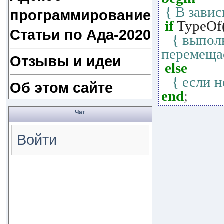
{ В зави
программирование
if
TypeOf
Статьи по Ада-2020
{ выпол
перемещае
Отзывы и идеи
else
{ если н
Об этом сайте
end
;
Чат
Войти