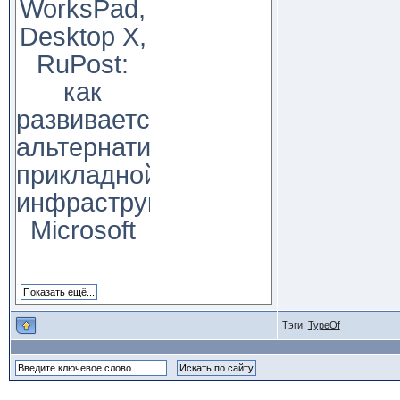
WorksPad,
Desktop X,
RuPost:
как
развивается
альтернатива
прикладной
инфраструктуре
Microsoft
Тэги:
TypeOf