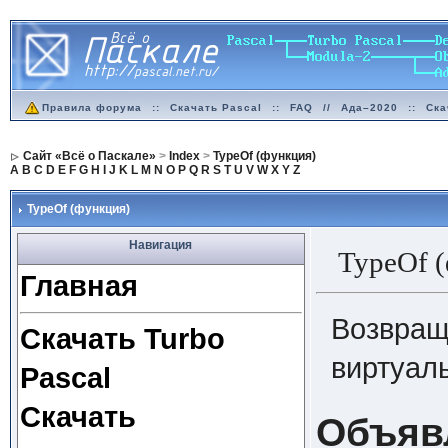
Правила форума
::
Скачать Pascal
::
FAQ
//
Ада–2020
::
Ска
Сайт «Всё о Паскале»
>
Index
>
TypeOf (функция)
A
B
C
D
E
F
G
H
I
J
K
L
M
N
O
P
Q
R
S
T
U
V
W
X
Y
Z
TypeOf (функция)
Навигация
TypeOf (
Главная
Возвращ
Скачать Turbo
виртуал
Pascal
Скачать
Объяв