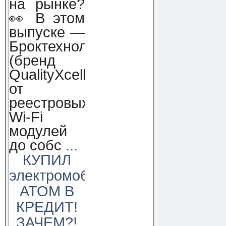
на рынке?
👀 В этом
выпуске —
Броктехнолоджи
(бренд
QualityXcellence):
от
реестровых
Wi-Fi
модулей
до собс
...
КУПИЛ
электромобиль
АТОМ В
КРЕДИТ!
ЗАЧЕМ?!