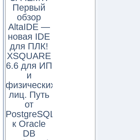
Первый
обзор
AltaIDE —
новая IDE
для ПЛК!
XSQUARE
6.6 для ИП
и
физических
лиц. Путь
от
PostgreSQL
к Oracle
DB