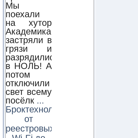
Мы
поехали
на хутор
Академика,
застряли в
грязи и
разрядились
в НОЛЬ! А
потом
отключили
свет всему
посёлк
...
Броктехнолоджи:
от
реестровых
Wi-Fi до