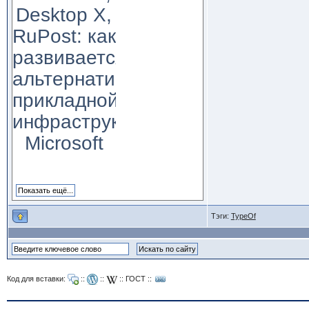
Desktop X,
RuPost: как
развивается
альтернатива
прикладной
инфраструктуре
Microsoft
Тэги:
TypeOf
Код для вставки:
::
::
::
ГОСТ
::