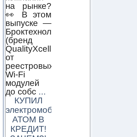
на рынке?
👀 В этом
выпуске —
Броктехнолоджи
(бренд
QualityXcellence):
от
реестровых
Wi-Fi
модулей
до собс
...
КУПИЛ
электромобиль
АТОМ В
КРЕДИТ!