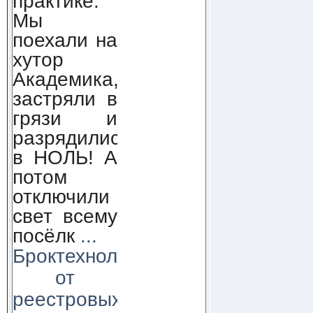
практике.
Мы
поехали на
хутор
Академика,
застряли в
грязи и
разрядились
в НОЛЬ! А
потом
отключили
свет всему
посёлк
...
Броктехнолоджи:
от
реестровых