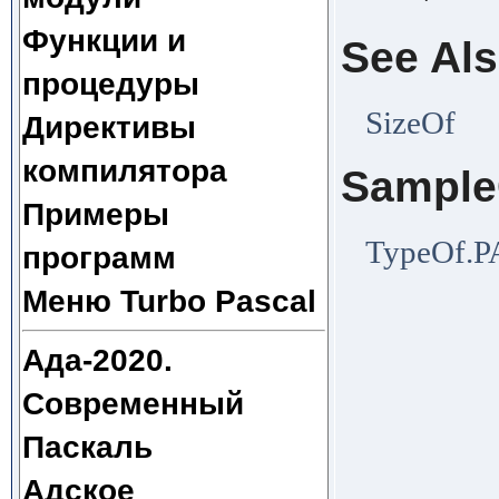
Функции и
See Al
процедуры
SizeOf
Директивы
компилятора
Sampl
Примеры
TypeOf.P
программ
Меню Turbo Pascal
Ада-2020.
Современный
Паскаль
Адское