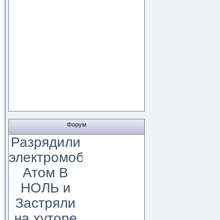
Форум
Разрядили
электромобиль
Атом В
НОЛЬ и
Застряли
на хуторе