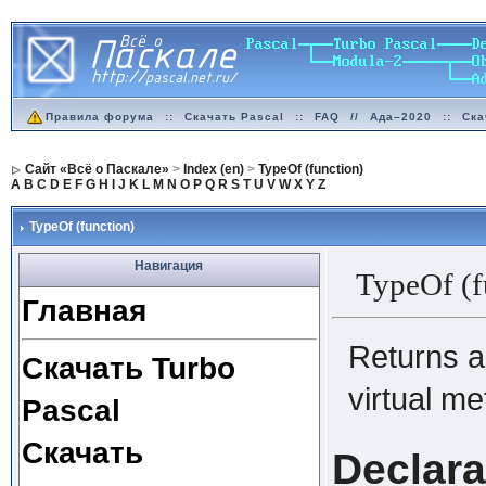
Правила форума
::
Скачать Pascal
::
FAQ
//
Ада–2020
::
Ска
Сайт «Всё о Паскале»
>
Index (en)
>
TypeOf (function)
A
B
C
D
E
F
G
H
I
J
K
L
M
N
O
P
Q
R
S
T
U
V
W
X
Y
Z
TypeOf (function)
Навигация
TypeOf (f
Главная
Returns a 
Скачать Turbo
virtual me
Pascal
Скачать
Declara