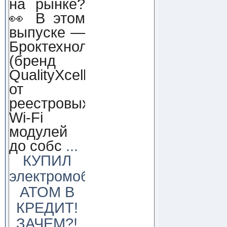
на рынке?
👀 В этом
выпуске —
Броктехнолоджи
(бренд
QualityXcellence):
от
реестровых
Wi-Fi
модулей
до собс
...
КУПИЛ
электромобиль
АТОМ В
КРЕДИТ!
ЗАЧЕМ?!