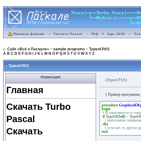
Правила форума
::
Скачать Pascal
::
FAQ
//
Ада–2020
::
Ска
Сайт «Всё о Паскале»
>
sample programs
>
Typeof.PAS
A
B
C
D
E
F
G
H
I
J
K
L
M
N
O
P
Q
R
S
T
U
V
W
X
Y
Z
Typeof.PAS
Навигация
{
Typeof.PAS
}
Главная
{ Пример программы 
Скачать Turbo
procedure
GraphicalObj
begin
{ В зависимости от типа
Pascal
if
TypeOf(
Self
)
=
TypeOf
{ выполняем специальн
else
{ если нет, то другое д
Скачать
end
;