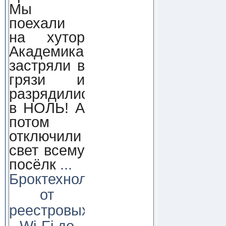
Мы
поехали
на хутор
Академика,
застряли в
грязи и
разрядились
в НОЛЬ! А
потом
отключили
свет всему
посёлк
...
Броктехнолоджи:
от
реестровых
Wi-Fi до