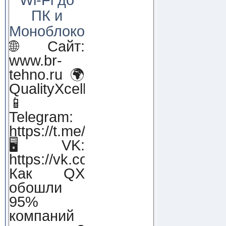
ПК и
Моноблоков!
🌐 Сайт:
www.br-
tehno.ru 🌍
QualityXcellence.ru
📱
Telegram:
https://t.me/qx_lab_IT
🖥 VK:
https://vk.com/qualityxcellenc
Как QX
обошли
95%
компаний