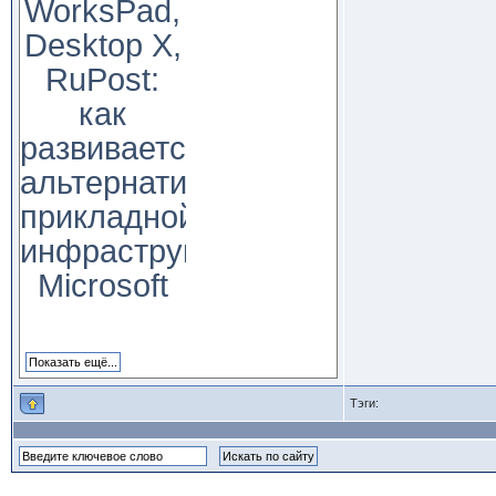
WorksPad,
Desktop X,
RuPost:
как
развивается
альтернатива
прикладной
инфраструктуре
Microsoft
Тэги: