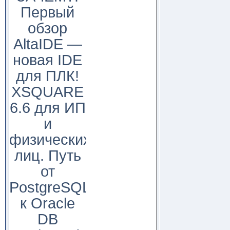
Первый
обзор
AltaIDE —
новая IDE
для ПЛК!
XSQUARE
6.6 для ИП
и
физических
лиц. Путь
от
PostgreSQL
к Oracle
DB