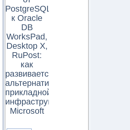
PostgreSQL
к Oracle
DB
WorksPad,
Desktop X,
RuPost:
как
развивается
альтернатива
прикладной
инфраструктуре
Microsoft