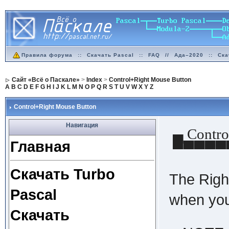
Правила форума
::
Скачать Pascal
::
FAQ
//
Ада–2020
::
Ска
Сайт «Всё о Паскале»
>
Index
>
Control+Right Mouse Button
A
B
C
D
E
F
G
H
I
J
K
L
M
N
O
P
Q
R
S
T
U
V
W
X
Y
Z
Control+Right Mouse Button
Навигация
▄ Contro
Главная
▀▀▀▀▀
Скачать Turbo
The Righ
Pascal
when you 
Скачать