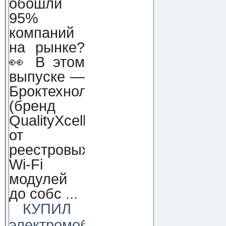
обошли
95%
компаний
на рынке?
👀 В этом
выпуске —
Броктехнолоджи
(бренд
QualityXcellence):
от
реестровых
Wi-Fi
модулей
до собс
...
КУПИЛ
электромобиль