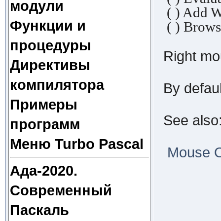
модули
( ) Add
Функции и
( ) Brow
процедуры
Right mo
Директивы
компилятора
By defaul
Примеры
See also
программ
Меню Turbo Pascal
Mouse Op
Ада-2020.
Современный
Паскаль