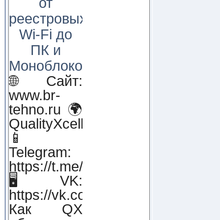
от
реестровых
Wi-Fi до
ПК и
Моноблоков!
🌐 Сайт:
www.br-
tehno.ru 🌍
QualityXcellence.ru
📱
Telegram:
https://t.me/qx_lab_IT
🖥 VK:
https://vk.com/qualityxcellenc
Как QX