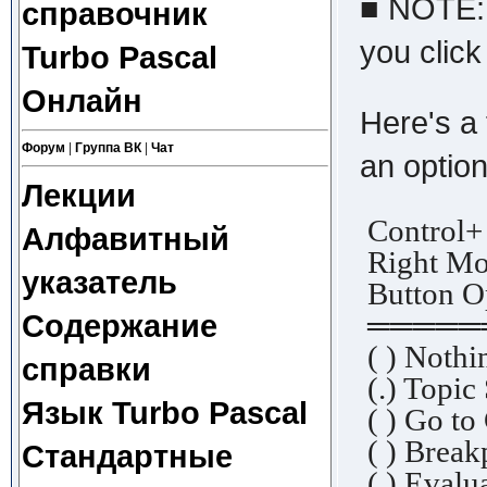
■ NOTE:
справочник
you click
Turbo Pascal
Онлайн
Here's a 
Форум
|
Группа ВК
|
Чат
an option
Лекции
Contro
Алфавитный
Right Mo
указатель
Button O
Содержание
═════
( ) Not
справки
(.) Topic
Язык Turbo Pascal
( ) Go to
( ) Brea
Стандартные
( ) Eva