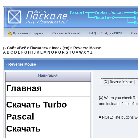
Правила форума
::
Скачать Pascal
::
FAQ
//
Ада–2020
::
Ска
Сайт «Всё о Паскале»
>
Index (en)
>
Reverse Mouse
A
B
C
D
E
F
G
H
I
J
K
L
M
N
O
P
Q
R
S
T
U
V
W
X
Y
Z
Reverse Mouse
Навигация
┌────────────
│ [X] Reverse Mouse │
Главная
└────────────
[X] When you check Rev
Скачать Turbo
one instead of the leftm
Pascal
■ NOTE: The buttons won
Скачать