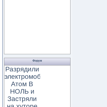
Форум
Разрядили
электромобиль
Атом В
НОЛЬ и
Застряли
на хуторе