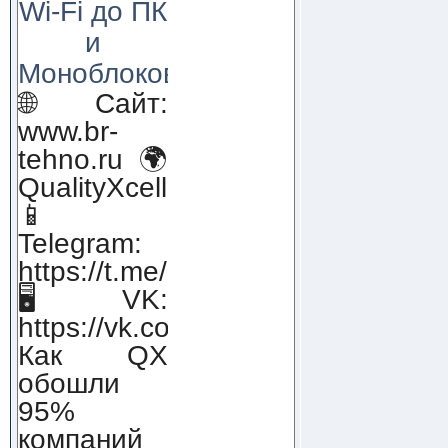
Wi-Fi до ПК
и
Моноблоков!
🌐 Сайт:
www.br-
tehno.ru 🌍
QualityXcellence.ru
📱
Telegram:
https://t.me/qx_lab_IT
🖥 VK:
https://vk.com/qualityxcellenc
Как QX
обошли
95%
компаний