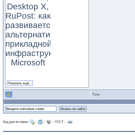
Desktop X,
RuPost: как
развивается
альтернатива
прикладной
инфраструктуре
Microsoft
Тэги:
Код для вставки:
::
::
::
ГОСТ
::