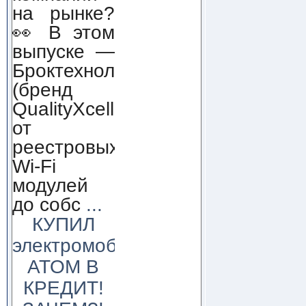
на рынке?
👀 В этом
выпуске —
Броктехнолоджи
(бренд
QualityXcellence):
от
реестровых
Wi-Fi
модулей
до собс
...
КУПИЛ
электромобиль
АТОМ В
КРЕДИТ!