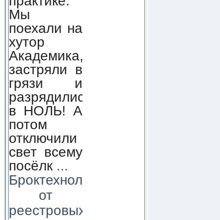
практике.
Мы
поехали на
хутор
Академика,
застряли в
грязи и
разрядились
в НОЛЬ! А
потом
отключили
свет всему
посёлк
...
Броктехнолоджи:
от
реестровых