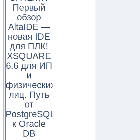
Первый
обзор
AltaIDE —
новая IDE
для ПЛК!
XSQUARE
6.6 для ИП
и
физических
лиц. Путь
от
PostgreSQL
к Oracle
DB