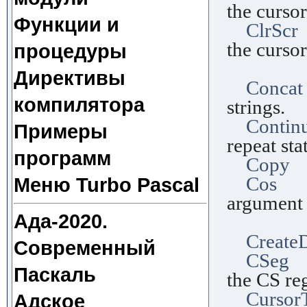
the cursor
Функции и
ClrScr
the cursor
процедуры
upper
Директивы
Concat
компилятора
strings.
Contin
Примеры
repeat sta
программ
Copy
F
Cos
Fu
Меню Turbo Pascal
argument 
Ада-2020.
in r
Create
Современный
CSeg
F
Паскаль
the CS reg
Cursor
Адское