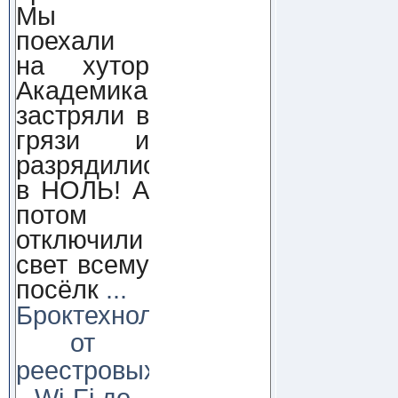
Мы
поехали
на хутор
Академика,
застряли в
грязи и
разрядились
в НОЛЬ! А
потом
отключили
свет всему
посёлк
...
Броктехнолоджи:
от
реестровых
Wi-Fi до