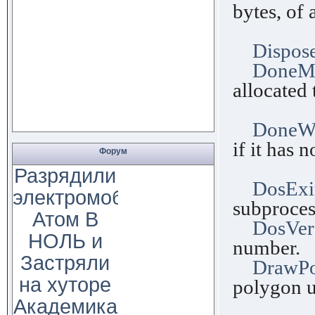
bytes, of 
disk
Dispos
DoneM
allocated 
po
DoneW
if it has 
Форум
des
Разрядили
DosExi
электромобиль
subproces
Атом В
DosVer
НОЛЬ и
number.
Застряли
DrawP
на хуторе
polygon u
Академика
line 