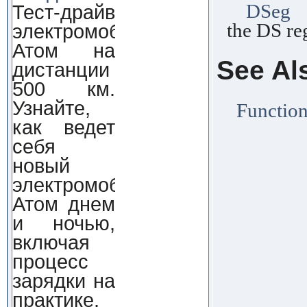
DSeg
F
Тест-драйв
the DS reg
электромобиля
Атом на
See Al
дистанции
500 км.
Узнайте,
Function
как ведет
себя
новый
электромобиль
Атом днем
и ночью,
включая
процесс
зарядки на
практике.