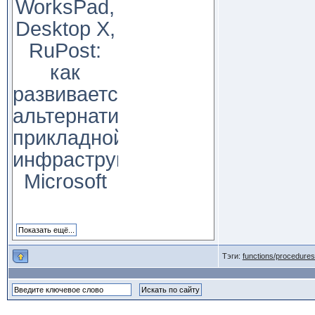
WorksPad,
Desktop X,
RuPost:
как
развивается
альтернатива
прикладной
инфраструктуре
Microsoft
Тэги:
functions/procedure