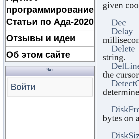
given coo
программирование
the v
Статьи по Ада-2020
Dec
Pr
Delay
P
Отзывы и идеи
milliseco
Delete
Об этом сайте
string.
DelLin
Чат
the cursor
Detect
Войти
determine
drive
DiskFr
bytes on a
disk
DiskSi