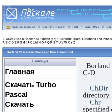
Правила форума
::
Скачать Pascal
::
FAQ
//
Ада–2020
::
Ска
Сайт «Всё о Паскале»
>
Index (en)
>
Borland Pascal Functions and Proce
A
B
C
D
E
F
G
H
I
J
K
L
M
N
O
P
Q
R
S
T
U
V
W
X
Y
Z
Borland Pascal Functions and Procedures C-D
Навигация
Borland P
Главная
C-D
Скачать Turbo
ChDir
P
Pascal
directory.
Chr
Fu
Скачать
specified 