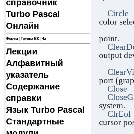
справочник
nu
Circle
P
Turbo Pascal
color sele
Онлайн
SetCol
point.
Форум
|
Группа ВК
|
Чат
ClearD
Лекции
output de
Алфавитный
homes 
ClearV
указатель
port (gra
Содержание
Close
P
CloseG
справки
system.
Язык Turbo Pascal
ClrEol
Стандартные
cursor pos
the en
модули