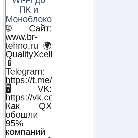
ПК и
Моноблоков!
🌐 Сайт:
www.br-
tehno.ru 🌍
QualityXcellence.ru
📱
Telegram:
https://t.me/qx_lab_IT
🖥 VK:
https://vk.com/qualityxcellenc
Как QX
обошли
95%
компаний