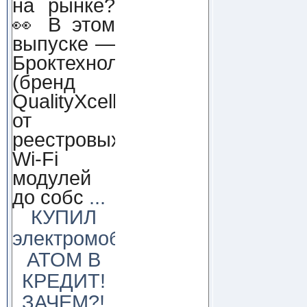
на рынке?
👀 В этом
выпуске —
Броктехнолоджи
(бренд
QualityXcellence):
от
реестровых
Wi-Fi
модулей
до собс
...
КУПИЛ
электромобиль
АТОМ В
КРЕДИТ!
ЗАЧЕМ?!