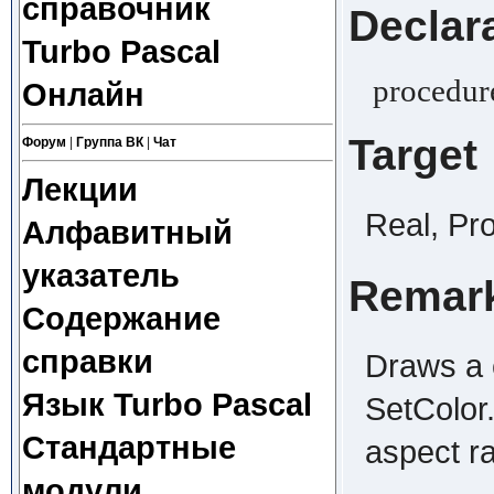
справочник
Declar
Turbo Pascal
procedure
Онлайн
Target
Форум
|
Группа ВК
|
Чат
Лекции
Real, Pr
Алфавитный
указатель
Remar
Содержание
справки
Draws a c
Язык Turbo Pascal
SetColor
Стандартные
aspect ra
модули