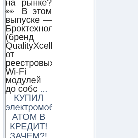
на рынке?
👀 В этом
выпуске —
Броктехнолоджи
(бренд
QualityXcellence):
от
реестровых
Wi-Fi
модулей
до собс
...
КУПИЛ
электромобиль
АТОМ В
КРЕДИТ!
ЗАЧЕМ?!