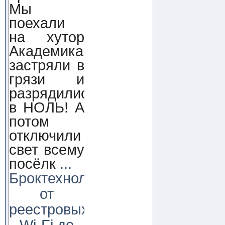
Мы
поехали
на хутор
Академика,
застряли в
грязи и
разрядились
в НОЛЬ! А
потом
отключили
свет всему
посёлк
...
Броктехнолоджи:
от
реестровых
Wi-Fi до