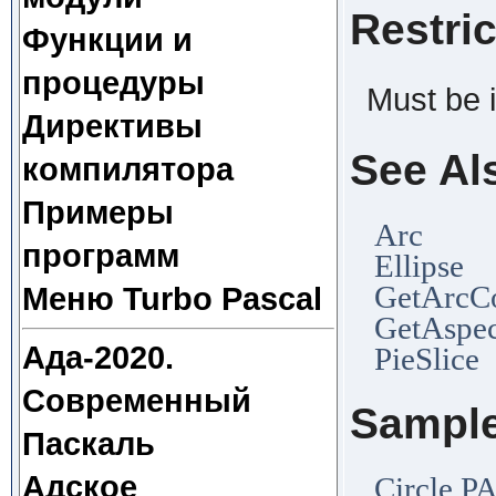
Restri
Функции и
процедуры
Must be 
Директивы
See Al
компилятора
Примеры
Arc
программ
Ellipse
GetArcC
Меню Turbo Pascal
GetAspec
Ада-2020.
PieSlice
Современный
Sampl
Паскаль
Адское
Circle.P