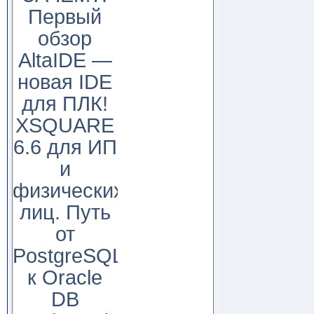
Первый
обзор
AltaIDE —
новая IDE
для ПЛК!
XSQUARE
6.6 для ИП
и
физических
лиц. Путь
от
PostgreSQL
к Oracle
DB