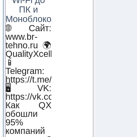
ПК и
Моноблоков!
🌐 Сайт:
www.br-
tehno.ru 🌍
QualityXcellence.ru
📱
Telegram:
https://t.me/qx_lab_IT
🖥 VK:
https://vk.com/qualityxcellenc
Как QX
обошли
95%
компаний