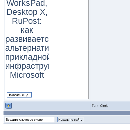
WorksPad,
Desktop X,
RuPost:
как
развивается
альтернатива
прикладной
инфраструктуре
Microsoft
Тэги:
Circle