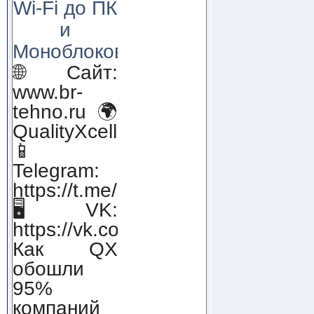
Wi-Fi до ПК
и
Моноблоков!
🌐 Сайт:
www.br-
tehno.ru 🌍
QualityXcellence.ru
📱
Telegram:
https://t.me/qx_lab_IT
🖥 VK:
https://vk.com/qualityxcellenc
Как QX
обошли
95%
компаний