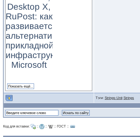
Desktop X,
RuPost: как
развивается
альтернатива
прикладной
инфраструктуре
Microsoft
Тэги:
Strings-Unit
Strings
Код для вставки:
::
::
::
ГОСТ
::