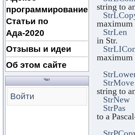
string to a
программирование
StrLCop
Статьи по
maximum l
StrLen
F
Ада-2020
in Str.
StrLICo
Отзывы и идеи
maximum l
Об этом сайте
case s
StrLowe
Чат
StrMove
string to a
Войти
StrNew
F
StrPas
Fu
to a Pascal
str
StrPCop