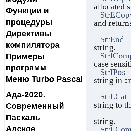
allocated s
Функции и
StrECop
процедуры
and returns
the end
Директивы
StrEnd
F
компилятора
string.
StrICom
Примеры
case sensit
программ
StrIPos
F
Меню Turbo Pascal
string in a
str
Ада-2020.
StrLCat
string to t
Современный
another
Паскаль
string.
Адское
StrLCo