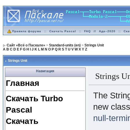
Правила форума
::
Скачать Pascal
::
FAQ
//
Ада–2020
::
Ска
Сайт «Всё о Паскале»
>
Standard-units (en)
>
Strings Unit
A
B
C
D
E
F
G
H
I
J
K
L
M
N
O
P
Q
R
S
T
U
V
W
X
Y
Z
Strings Unit
Навигация
Strings Un
Главная
The String
Скачать Turbo
new class 
Pascal
null-termi
Скачать