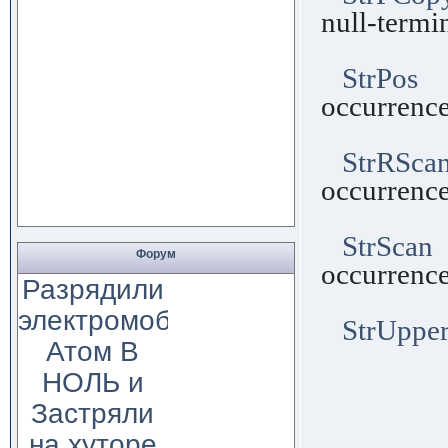
null-termi
str
StrPos
Fu
occurrence
in ano
StrRSca
occurrence
in ano
StrScan
F
Форум
occurrence
Разрядили
charac
электромобиль
StrUppe
Атом В
НОЛЬ и
Застряли
на хуторе