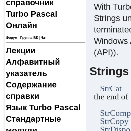
справочник
With Turb
Turbo Pascal
Strings un
Онлайн
terminated
Форум
|
Группа ВК
|
Чат
Windows A
Лекции
(API)).
Алфавитный
Strings
указатель
Содержание
StrCat
Fu
справки
the end of
and ret
Язык Turbo Pascal
StrComp
Стандартные
StrCopy
StrDispo
модули