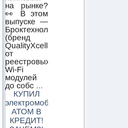
на рынке?
👀 В этом
выпуске —
Броктехнолоджи
(бренд
QualityXcellence):
от
реестровых
Wi-Fi
модулей
до собс
...
КУПИЛ
электромобиль
АТОМ В
КРЕДИТ!