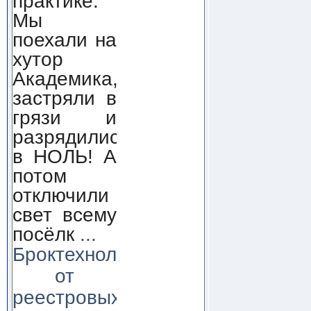
практике.
Мы
поехали на
хутор
Академика,
застряли в
грязи и
разрядились
в НОЛЬ! А
потом
отключили
свет всему
посёлк
...
Броктехнолоджи:
от
реестровых