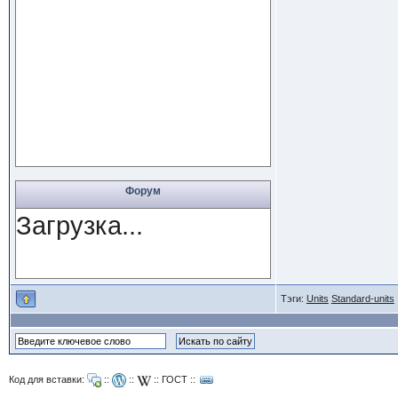
Форум
Загрузка...
Тэги:
Units
Standard-units
Код для вставки:
::
::
::
ГОСТ
::