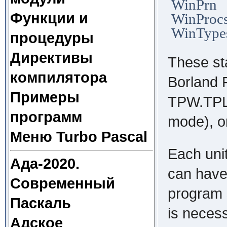
WinPrn
Функции и
WinProc
WinType
процедуры
Директивы
These sta
компилятора
Borland 
Примеры
TPW.TPL
программ
mode), 
Меню Turbo Pascal
Each unit
Ада-2020.
can have 
Современный
program s
Паскаль
is necess
Адское