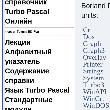
справочник
Borland 
Turbo Pascal
units:
Онлайн
Crt
Форум
|
Группа ВК
|
Чат
Dos
Лекции
Graph
Graph3
Алфавитный
Overlay
указатель
Printer
Содержание
Strings
System
справки
Turbo3
Язык Turbo Pascal
WinAPI
WinCrt
Стандартные
WinDOS
модули