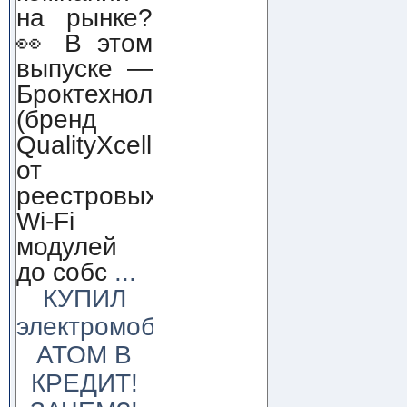
на рынке?
👀 В этом
выпуске —
Броктехнолоджи
(бренд
QualityXcellence):
от
реестровых
Wi-Fi
модулей
до собс
...
КУПИЛ
электромобиль
АТОМ В
КРЕДИТ!