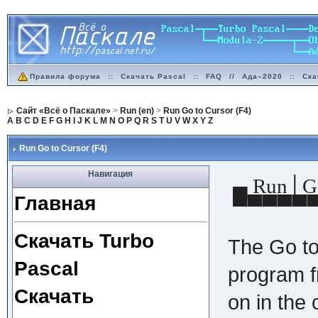
Правила форума
::
Скачать Pascal
::
FAQ
//
Ада–2020
::
Ска
Сайт «Всё о Паскале»
>
Run (en)
>
Run Go to Cursor (F4)
A
B
C
D
E
F
G
H
I
J
K
L
M
N
O
P
Q
R
S
T
U
V
W
X
Y
Z
Run Go to Cursor (F4)
Навигация
▄ Run│Go
Главная
▀▀▀▀▀
Скачать Turbo
The Go t
Pascal
program fr
Скачать
on in the 