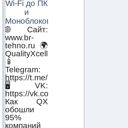
Wi-Fi до ПК
и
Моноблоков!
🌐 Сайт:
www.br-
tehno.ru 🌍
QualityXcellence.ru
📱
Telegram:
https://t.me/qx_lab_IT
🖥 VK:
https://vk.com/qualityxcellenc
Как QX
обошли
95%
компаний