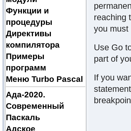
permanent
Функции и
reaching t
процедуры
you must 
Директивы
компилятора
Use Go to
Примеры
part of y
программ
If you wan
Меню Turbo Pascal
statement 
Ада-2020.
breakpoint
Современный
Паскаль
Адское