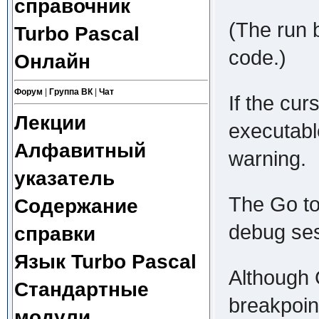
справочник
(The run b
Turbo Pascal
code.)
Онлайн
Форум
|
Группа ВК
|
Чат
If the cur
Лекции
executabl
Алфавитный
warning.
указатель
The Go to
Содержание
debug ses
справки
Язык Turbo Pascal
Although 
Стандартные
breakpoint
модули