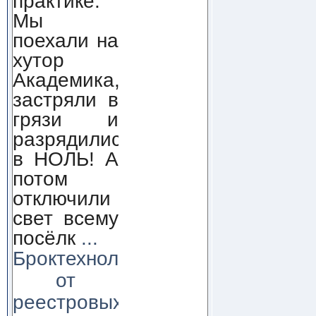
практике.
Мы
поехали на
хутор
Академика,
застряли в
грязи и
разрядились
в НОЛЬ! А
потом
отключили
свет всему
посёлк
...
Броктехнолоджи:
от
реестровых