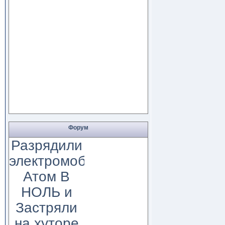
Форум
Разрядили
электромобиль
Атом В
НОЛЬ и
Застряли
на хуторе