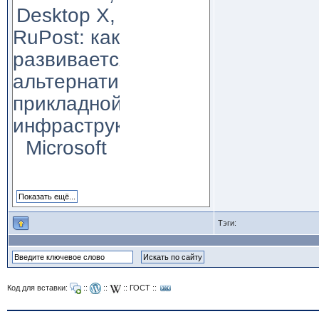
Desktop X,
RuPost: как
развивается
альтернатива
прикладной
инфраструктуре
Microsoft
Тэги:
Код для вставки:
::
::
::
ГОСТ
::