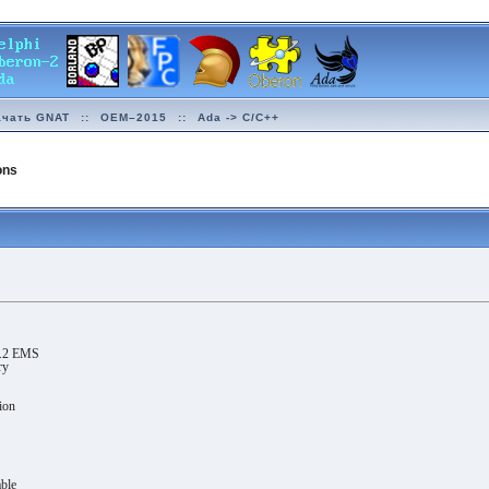
ачать GNAT
::
OEM–2015
::
Ada -> C/C++
ons
.2 EMS
ry
ion
ble