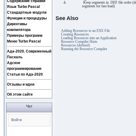
Содержание справки
-k Keep segments in .DEF file order (do 
segments for fast load)
Язык Turbo Pascal
Стандартные модули
See Also
Функции и процедуры
Директивы
компилятора
Adding Resources to an EXE File
Creating Resources
Примеры программ
Loading Resources into an Application
Меню Turbo Pascal
Resource Compiler Hints
Resources (defined)
Running the Resource Compiler
Ада-2020. Современный
Паскаль
Адское
программирование
Статьи по Ада-2020
Отзывы и идеи
Об этом сайте
Чат
Войти