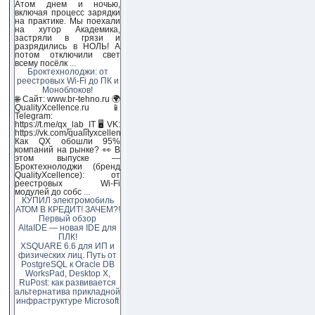
Атом днем и ночью,
включая процесс зарядки
на практике. Мы поехали
на хутор Академика,
застряли в грязи и
разрядились в НОЛЬ! А
потом отключили свет
всему посёлк
...
Броктехнолоджи: от
реестровых Wi-Fi до ПК и
Моноблоков!
🌐 Сайт: www.br-tehno.ru 🌍
QualityXcellence.ru 📱
Telegram:
https://t.me/qx_lab_IT 🖥 VK:
https://vk.com/qualityxcellenc
Как QX обошли 95%
компаний на рынке? 👀 В
этом выпуске —
Броктехнолоджи (бренд
QualityXcellence): от
реестровых Wi-Fi
модулей до собс
...
КУПИЛ электромобиль
АТОМ В КРЕДИТ! ЗАЧЕМ?!
Первый обзор
AltaIDE — новая IDE для
ПЛК!
XSQUARE 6.6 для ИП и
физических лиц. Путь от
PostgreSQL к Oracle DB
WorksPad, Desktop X,
RuPost: как развивается
альтернатива прикладной
инфраструктуре Microsoft