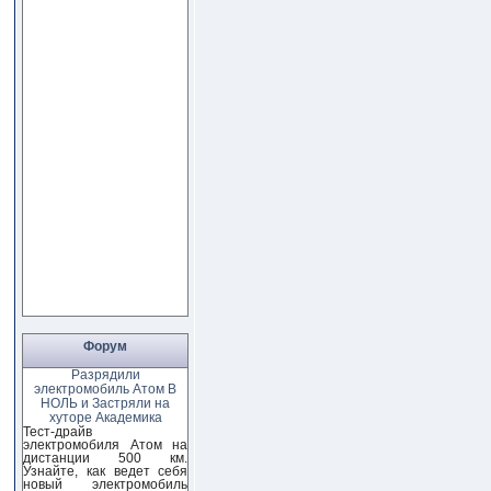
Форум
Разрядили
электромобиль Атом В
НОЛЬ и Застряли на
хуторе Академика
Тест-драйв
электромобиля Атом на
дистанции 500 км.
Узнайте, как ведет себя
новый электромобиль