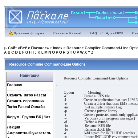
Правила форума
::
Скачать Pascal
::
FAQ
//
Ада–2020
::
Ск
Сайт «Всё о Паскале»
>
Index
>
Resource Compiler Command-Line Opti
A
B
C
D
E
F
G
H
I
J
K
L
M
N
O
P
Q
R
S
T
U
V
W
X
Y
Z
Resource Compiler Command-Line Options
Навигация
Resource Compiler Command-Line Options
Главная
Option Meaning
Скачать Turbo Pascal
-r Create a .RES file
-l Create an application that uses LIM 3
Скачать справочник
-e Create a driver that uses EMS memo
Turbo Pascal Онлайн
-m Set multiple instance flag
-p Create a private library
-t Create a protected mode only applicat
Форум
|
Группа ВК
|
Чат
-v Verbose (print progress messages)
-d Define a symbol
-fo Rename .RES file
Лекции
-fe Rename .EXE file
Алфавитный указатель
-i Add a path for INCLUDE searches
-x Ignore INCLUDE environment varia