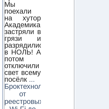
Мы
поехали
на хутор
Академика,
застряли в
грязи и
разрядились
в НОЛЬ! А
потом
отключили
свет всему
посёлк
...
Броктехнолоджи:
от
реестровых
Wi-Fi до