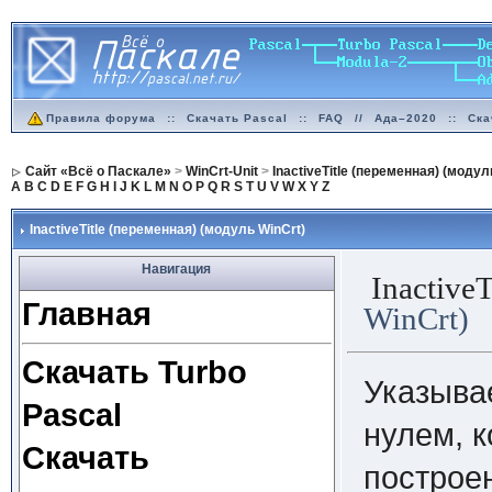
Правила форума
::
Скачать Pascal
::
FAQ
//
Ада–2020
::
Ска
Сайт «Всё о Паскале»
>
WinCrt-Unit
>
InactiveTitle (переменная) (модул
A
B
C
D
E
F
G
H
I
J
K
L
M
N
O
P
Q
R
S
T
U
V
W
X
Y
Z
InactiveTitle (переменная) (модуль WinCrt)
Навигация
InactiveT
Главная
WinCrt)
Скачать Turbo
Указыва
Pascal
нулем, 
Скачать
построен