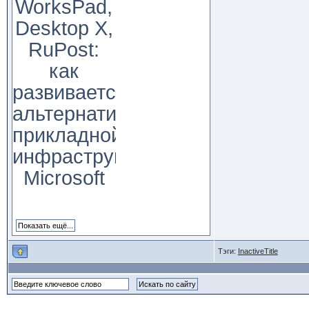
WorksPad,
Desktop X,
RuPost:
как
развивается
альтернатива
прикладной
инфраструктуре
Microsoft
Тэги:
InactiveTitle