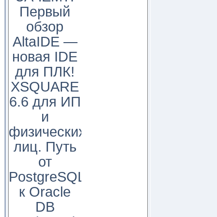
Первый
обзор
AltaIDE —
новая IDE
для ПЛК!
XSQUARE
6.6 для ИП
и
физических
лиц. Путь
от
PostgreSQL
к Oracle
DB