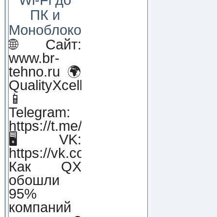
ПК и
Моноблоков!
🌐 Сайт:
www.br-
tehno.ru 🌍
QualityXcellence.ru
📱
Telegram:
https://t.me/qx_lab_IT
🖥 VK:
https://vk.com/qualityxcellenc
Как QX
обошли
95%
компаний