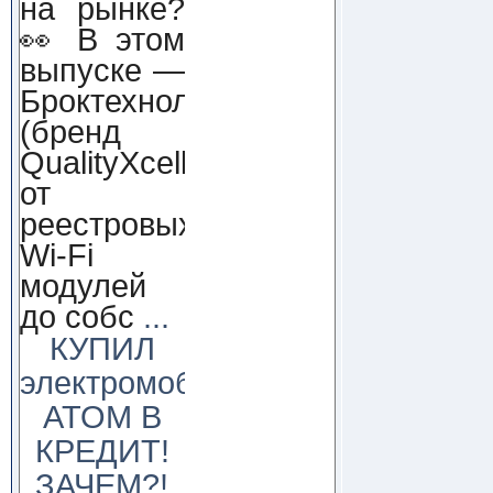
на рынке?
👀 В этом
выпуске —
Броктехнолоджи
(бренд
QualityXcellence):
от
реестровых
Wi-Fi
модулей
до собс
...
КУПИЛ
электромобиль
АТОМ В
КРЕДИТ!
ЗАЧЕМ?!