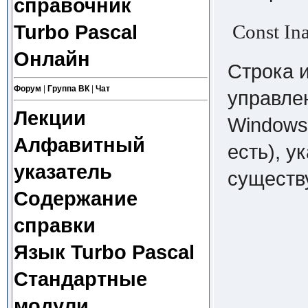
справочник
Const Inac
Turbo Pascal
Онлайн
Строка 
Форум
|
Группа ВК
|
Чат
управле
Лекции
Windows
Алфавитный
есть), у
указатель
существ
Содержание
справки
Язык Turbo Pascal
Стандартные
модули