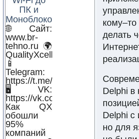
ПК и
управлен
Моноблоков!
кому–то
🌐 Сайт:
делать ч
www.br-
tehno.ru 🌍
Интерне
QualityXcellence.ru
реализац
📱
Telegram:
Совреме
https://t.me/qx_lab_IT
🖥 VK:
Delphi в
https://vk.com/qualityxcellenc
позицией
Как QX
Delphi с
обошли
95%
но для я
компаний