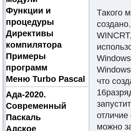
Функции и
Такого м
процедуры
создано.
Директивы
WINCRT.
компилятора
использ
Примеры
Windows.
программ
Windows
Меню Turbo Pascal
что соз
16разря
Ада-2020.
запусти
Современный
отличие
Паскаль
можно з
Адское