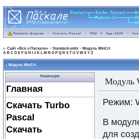
Правила форума
::
Скачать Pascal
::
FAQ
//
Ада–2020
::
Ска
Сайт «Всё о Паскале»
>
Standard-units
>
Модуль WinCrt
A
B
C
D
E
F
G
H
I
J
K
L
M
N
O
P
Q
R
S
T
U
V
W
X
Y
Z
Модуль WinCrt
Навигация
Модуль 
Главная
Режим: 
Скачать Turbo
Pascal
В модул
Скачать
для соз