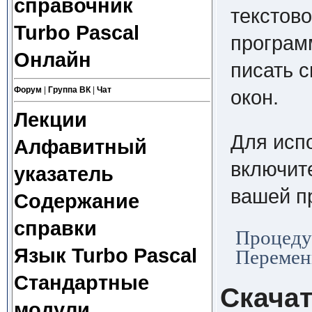
справочник
текстово
Turbo Pascal
программ
Онлайн
писать 
Форум
|
Группа ВК
|
Чат
окон.
Лекции
Для исп
Алфавитный
включите
указатель
вашей п
Содержание
справки
Процеду
Язык Turbo Pascal
Перемен
Стандартные
Скача
модули