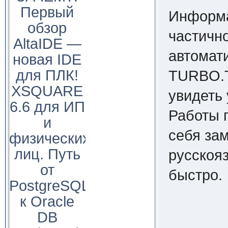
Первый
Информа
обзор
частично
AltaIDE —
автомат
новая IDE
для ПЛК!
TURBO.T
XSQUARE
увидеть 
6.6 для ИП
Работы 
и
себя зам
физических
лиц. Путь
русскояз
от
быстро.
PostgreSQL
к Oracle
DB