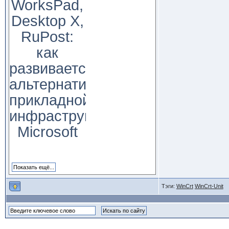
WorksPad,
Desktop X,
RuPost:
как
развивается
альтернатива
прикладной
инфраструктуре
Microsoft
Тэги:
WinCrt
WinCrt-Unit