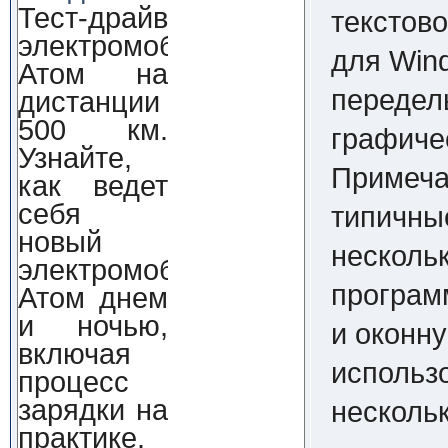
Тест-драйв
текстов
электромобиля
для Wind
Атом на
передел
дистанции
500 км.
графиче
Узнайте,
Примечат
как ведет
себя
типичны
новый
несколь
электромобиль
програм
Атом днем
и ночью,
и оконн
включая
использ
процесс
зарядки на
нескольк
практике.