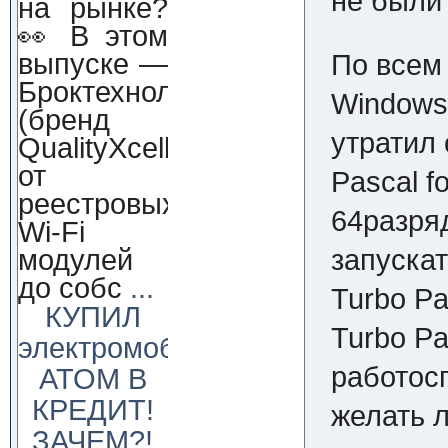
не были
на рынке?
👀 В этом
выпуске —
По всем 
Броктехнолоджи
Windows 
(бренд
утратил 
QualityXcellence):
от
Pascal 
реестровых
64разря
Wi-Fi
запуска
модулей
до собс
...
Turbo Pa
КУПИЛ
Turbo Pa
электромобиль
работос
АТОМ В
КРЕДИТ!
желать 
ЗАЧЕМ?!