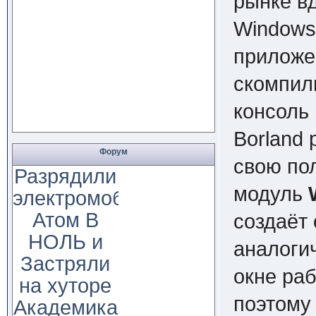
рынке вд
Windows
приложе
скомпил
консоль
Borland 
Форум
свою по
Разрядили
модуль
электромобиль
Атом В
создаёт 
НОЛЬ и
аналоги
Застряли
окне раб
на хуторе
поэтому
Академика