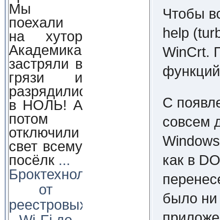
Мы
Чтобы вс
поехали
help (tu
на хутор
Академика,
WinCrt.
застряли в
функций
грязи и
разрядились
С появл
в НОЛЬ! А
потом
совсем 
отключили
Windows 
свет всему
как в D
посёлк
...
Броктехнолоджи:
перенесе
от
было ни 
реестровых
приложен
Wi-Fi до