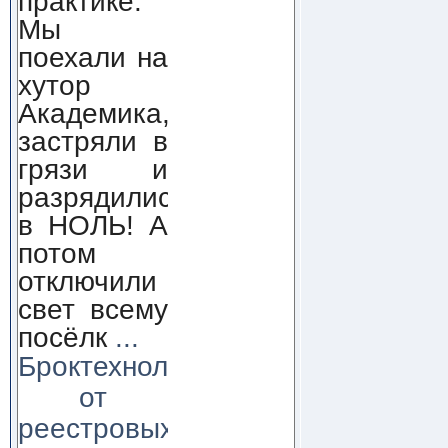
практике.
Мы
поехали на
хутор
Академика,
застряли в
грязи и
разрядились
в НОЛЬ! А
потом
отключили
свет всему
посёлк
...
Броктехнолоджи:
от
реестровых