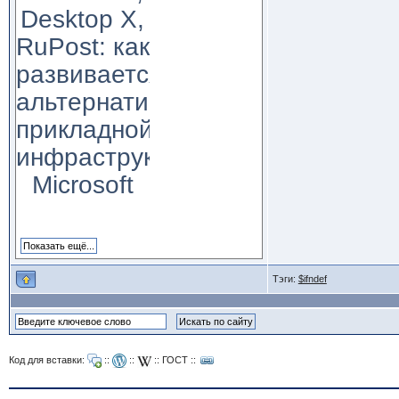
Desktop X,
RuPost: как
развивается
альтернатива
прикладной
инфраструктуре
Microsoft
Тэги:
$ifndef
Код для вставки:
::
::
::
ГОСТ
::