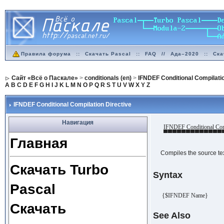
Правила форума
::
Скачать Pascal
::
FAQ
//
Ада–2020
::
Ска
Сайт «Всё о Паскале»
>
conditionals (en)
>
IFNDEF Conditional Compilatio
A
B
C
D
E
F
G
H
I
J
K
L
M
N
O
P
Q
R
S
T
U
V
W
X
Y
Z
IFNDEF Conditional Compilation Directive
Навигация
IFNDEF Conditional Comp
▀▀▀▀▀▀▀▀▀▀▀▀▀
Главная
Compiles the source tex
Скачать Turbo
Syntax
Pascal
{$IFNDEF Name}
Скачать
See Also