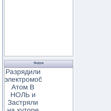
Форум
Разрядили
электромобиль
Атом В
НОЛЬ и
Застряли
на хуторе