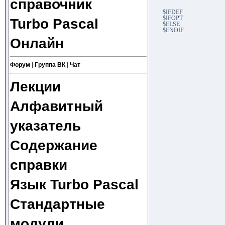
справочник
$IFDEF
$IFOPT
Turbo Pascal
$ELSE
$ENDIF
Онлайн
Форум
|
Группа ВК
|
Чат
Лекции
Алфавитный
указатель
Содержание
справки
Язык Turbo Pascal
Стандартные
модули