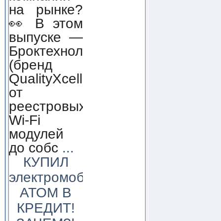
на рынке?
👀 В этом
выпуске —
Броктехнолоджи
(бренд
QualityXcellence):
от
реестровых
Wi-Fi
модулей
до собс
...
КУПИЛ
электромобиль
АТОМ В
КРЕДИТ!