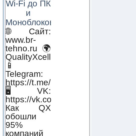
Wi-Fi до ПК
и
Моноблоков!
🌐 Сайт:
www.br-
tehno.ru 🌍
QualityXcellence.ru
📱
Telegram:
https://t.me/qx_lab_IT
🖥 VK:
https://vk.com/qualityxcellenc
Как QX
обошли
95%
компаний