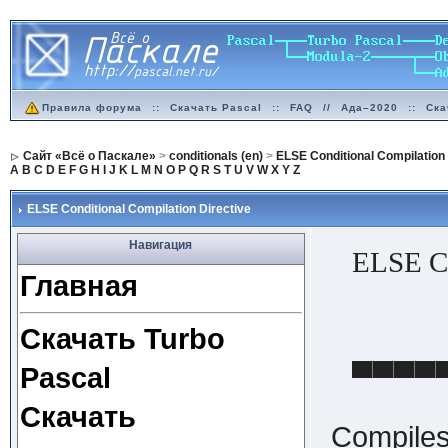
Правила форума
::
Скачать Pascal
::
FAQ
//
Ада–2020
::
Ска
Сайт «Всё о Паскале»
>
conditionals (en)
>
ELSE Conditional Compilation 
A
B
C
D
E
F
G
H
I
J
K
L
M
N
O
P
Q
R
S
T
U
V
W
X
Y
Z
ELSE Conditional Compilation Directive
Навигация
ELSE Con
Главная
Скачать Turbo
▀▀▀▀▀
Pascal
Скачать
Compiles 