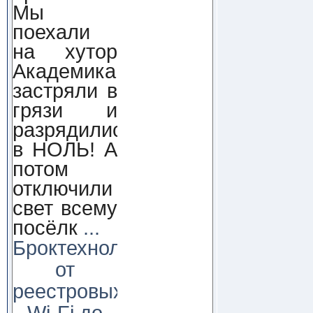
Мы
поехали
на хутор
Академика,
застряли в
грязи и
разрядились
в НОЛЬ! А
потом
отключили
свет всему
посёлк
...
Броктехнолоджи:
от
реестровых
Wi-Fi до