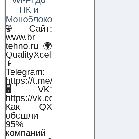
ПК и
Моноблоков!
🌐 Сайт:
www.br-
tehno.ru 🌍
QualityXcellence.ru
📱
Telegram:
https://t.me/qx_lab_IT
🖥 VK:
https://vk.com/qualityxcellenc
Как QX
обошли
95%
компаний