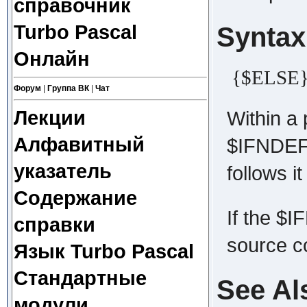
справочник
Turbo Pascal
Syntax
Онлайн
{$ELSE
Форум
|
Группа ВК
|
Чат
Within a 
Лекции
Алфавитный
$IFNDEF)
указатель
follows i
Содержание
If the $
справки
source co
Язык Turbo Pascal
Стандартные
See Al
модули