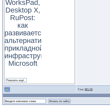
WorksPad,
Desktop X,
RuPost:
как
развивается
альтернатива
прикладной
инфраструктуре
Microsoft
Тэги:
$ELSE