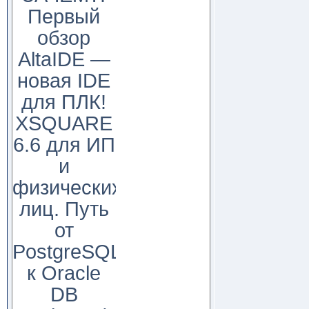
Первый
обзор
AltaIDE —
новая IDE
для ПЛК!
XSQUARE
6.6 для ИП
и
физических
лиц. Путь
от
PostgreSQL
к Oracle
DB