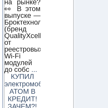
на рынке?
👀 В этом
выпуске —
Броктехнолоджи
(бренд
QualityXcellence):
от
реестровых
Wi-Fi
модулей
до собс
...
КУПИЛ
электромобиль
АТОМ В
КРЕДИТ!
ЗАЧЕМ?!