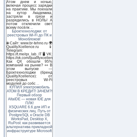
Атом днем и ночью,
включая процесс зарядки
на практике. Мы поехали
на хутор Академика,
застряли в грязи и
разрядились в НОЛЬ! А
потом отключили свет
всему посёлк
...
Броктехнолоджи: от
реестровых Wi-Fi до ПК и
Моноблоков!
🌐 Сайт: www.br-tehno.ru 🌍
QualityXcellence.ru 📱
Telegram:
https://t.me/qx_lab_IT 🖥 VK:
https://vk.com/qualityxcellenc
Как QX обошли 95%
компаний на рынке? 👀 В
этом выпуске —
Броктехнолоджи (бренд
QualityXcellence): от
реестровых Wi-Fi
модулей до собс
...
КУПИЛ электромобиль
АТОМ В КРЕДИТ! ЗАЧЕМ?!
Первый обзор
AltaIDE — новая IDE для
ПЛК!
XSQUARE 6.6 для ИП и
физических лиц. Путь от
PostgreSQL к Oracle DB
WorksPad, Desktop X,
RuPost: как развивается
альтернатива прикладной
инфраструктуре Microsoft