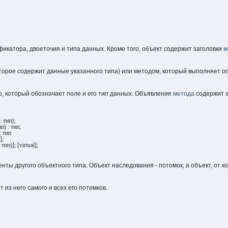
икатора, двоеточия и типа данных. Кроме того, объект содержит заголовки
м
торое содержит данные указанного типа) или методом, который выполняет о
, который обозначает поле и его тип данных. Объявление
метода
содержит 
 тип);
) : тип;
 тип
];
п)]; [virtual];
ты другого объектного типа. Объект наследования - потомок, а объект, от к
 из него самого и всех его потомков.