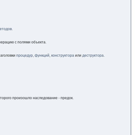
етодов
.
перацию с полями объекта.
заголовки
процедур
,
функций
,
конструктора
или
деструктора
.
оторого произошло наследование - предок.