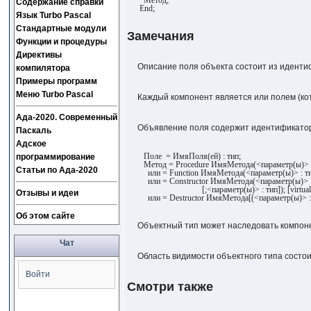
Содержание справки
End;
Язык Turbo Pascal
Стандартные модули
Замечания
Функции и процедуры
Директивы
Описание поля объекта состоит из идентиф
компилятора
Примеры программ
Меню Turbo Pascal
Каждый компонент является или полем (ко
Ада-2020. Современный
Объявление поля содержит идентификатор
Паскаль
Адское
Поле = ИмяПоля(ей) : тип;
программирование
Метод = Procedure ИмяМетода(<параметр(ы)> :
Статьи по Ада-2020
или = Function ИмяМетода(<параметр(ы)> : тип
или = Constructor ИмяМетода(<параметр(ы)> :
[;<параметр(ы)> : тип]); [virtual
Отзывы и идеи
или = Destructor ИмяМетода[(<параметр(ы)> : ти
Об этом сайте
Объектный тип может наследовать компонен
Чат
Область видимости объектного типа состоит
Войти
Смотри также