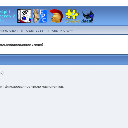
ачать GNAT
::
OEM–2015
::
Ada -> C/C++
зарезервированное слово)
во)
жит фиксированное число компонентов.