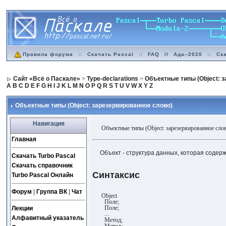
Правила форума
::
Скачать Pascal
::
FAQ
//
Ада–2020
::
Ск
Сайт «Всё о Паскале»
>
Type-declarations
>
Объектные типы (Object: 
A
B
C
D
E
F
G
H
I
J
K
L
M
N
O
P
Q
R
S
T
U
V
W
X
Y
Z
Объектные типы (Object: зарезервированное слово)
Навигация
Объектные типы (Object: зарезервированное сло
Главная
Объект - структура данных, которая содер
Скачать Turbo Pascal
Скачать справочник
Синтаксис
Turbo Pascal Онлайн
Форум
|
Группа ВК
|
Чат
Оbject
Поле;
Поле;
Лекции
...
Алфавитный указатель
Метод;
Метод;