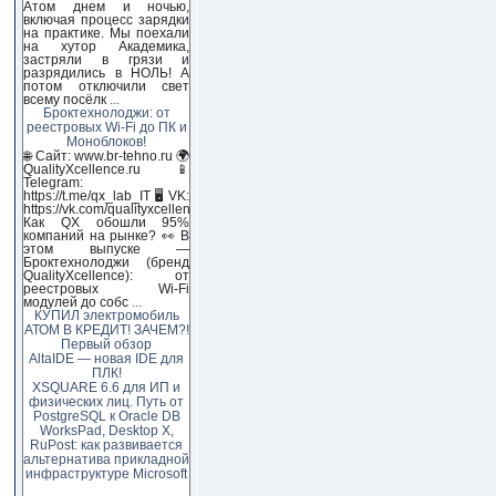
Атом днем и ночью,
включая процесс зарядки
на практике. Мы поехали
на хутор Академика,
застряли в грязи и
разрядились в НОЛЬ! А
потом отключили свет
всему посёлк
...
Броктехнолоджи: от
реестровых Wi-Fi до ПК и
Моноблоков!
🌐 Сайт: www.br-tehno.ru 🌍
QualityXcellence.ru 📱
Telegram:
https://t.me/qx_lab_IT 🖥 VK:
https://vk.com/qualityxcellenc
Как QX обошли 95%
компаний на рынке? 👀 В
этом выпуске —
Броктехнолоджи (бренд
QualityXcellence): от
реестровых Wi-Fi
модулей до собс
...
КУПИЛ электромобиль
АТОМ В КРЕДИТ! ЗАЧЕМ?!
Первый обзор
AltaIDE — новая IDE для
ПЛК!
XSQUARE 6.6 для ИП и
физических лиц. Путь от
PostgreSQL к Oracle DB
WorksPad, Desktop X,
RuPost: как развивается
альтернатива прикладной
инфраструктуре Microsoft