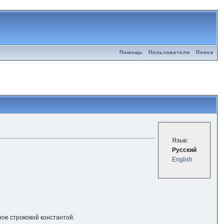
Помощь
Пользователи
Поиск
Язык:
Русский
English
ое строковой константой.