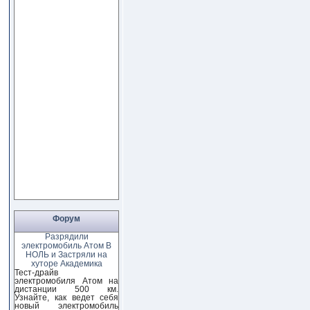
Форум
Разрядили
электромобиль Атом В
НОЛЬ и Застряли на
хуторе Академика
Тест-драйв
электромобиля Атом на
дистанции 500 км.
Узнайте, как ведет себя
новый электромобиль