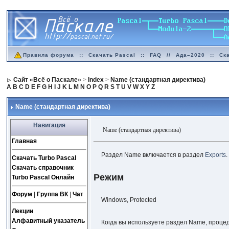
Правила форума
::
Скачать Pascal
::
FAQ
//
Ада–2020
::
Ск
Сайт «Всё о Паскале»
>
Index
>
Name (стандартная директива)
A
B
C
D
E
F
G
H
I
J
K
L
M
N
O
P
Q
R
S
T
U
V
W
X
Y
Z
Name (стандартная директива)
Навигация
Name (стандартная директива)
Главная
Раздел Name включается в раздел
Exports
Скачать Turbo Pascal
Скачать справочник
Режим
Turbo Pascal Онлайн
Форум
|
Группа ВК
|
Чат
Windows, Protected
Лекции
Алфавитный указатель
Когда вы используете раздел Name, процед