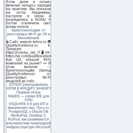
Атом днем и ночью,
включая процесс зарядки
на практике. Мы поехали
на хутор Академика,
застряли в грязи и
разрядились в НОЛЬ! А
потом отключили свет
всему посёлк
...
Броктехнолоджи: от
реестровых Wi-Fi до ПК и
Моноблоков!
🌐 Сайт: www.br-tehno.ru 🌍
QualityXcellence.ru 📱
Telegram:
https://t.me/qx_lab_IT 🖥 VK:
https://vk.com/qualityxcellenc
Как QX обошли 95%
компаний на рынке? 👀 В
этом выпуске —
Броктехнолоджи (бренд
QualityXcellence): от
реестровых Wi-Fi
модулей до собс
...
КУПИЛ электромобиль
АТОМ В КРЕДИТ! ЗАЧЕМ?!
Первый обзор
AltaIDE — новая IDE для
ПЛК!
XSQUARE 6.6 для ИП и
физических лиц. Путь от
PostgreSQL к Oracle DB
WorksPad, Desktop X,
RuPost: как развивается
альтернатива прикладной
инфраструктуре Microsoft