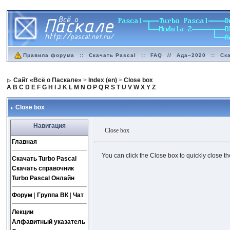
Правила форума
::
Скачать Pascal
::
FAQ
//
Ада–2020
::
Ск
Сайт «Всё о Паскале»
>
Index (en)
>
Close box
A
B
C
D
E
F
G
H
I
J
K
L
M
N
O
P
Q
R
S
T
U
V
W
X
Y
Z
Close box
Навигация
Close box
Главная
You can click the Close box to quickly close 
Скачать Turbo Pascal
Скачать справочник
Turbo Pascal Онлайн
Форум
|
Группа ВК
|
Чат
Лекции
Алфавитный указатель