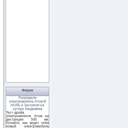
Форум
Разрядили
электромобиль Атом В
НОЛЬ и Застряли на
хуторе Академика
Тест-драйв
электромобиля Атом на
дистанции 500 км.
Узнайте, как ведет себя
новый электромобиль