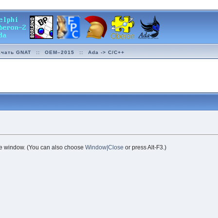
ачать GNAT
::
OEM–2015
::
Ada -> C/C++
the window. (You can also choose
Window|Close
or press Alt-F3.)