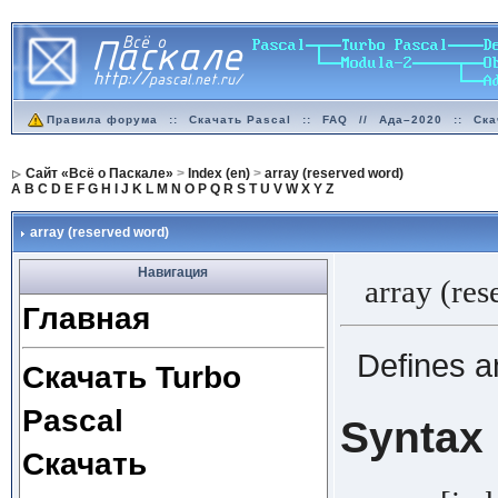
Правила форума
::
Скачать Pascal
::
FAQ
//
Ада–2020
::
Ска
Сайт «Всё о Паскале»
>
Index (en)
>
array (reserved word)
A
B
C
D
E
F
G
H
I
J
K
L
M
N
O
P
Q
R
S
T
U
V
W
X
Y
Z
array (reserved word)
Навигация
array (res
Главная
Defines a
Скачать Turbo
Pascal
Syntax
Скачать