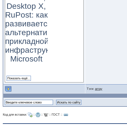
Desktop X,
RuPost: как
развивается
альтернатива
прикладной
инфраструктуре
Microsoft
Тэги:
array
Код для вставки:
::
::
::
ГОСТ
::