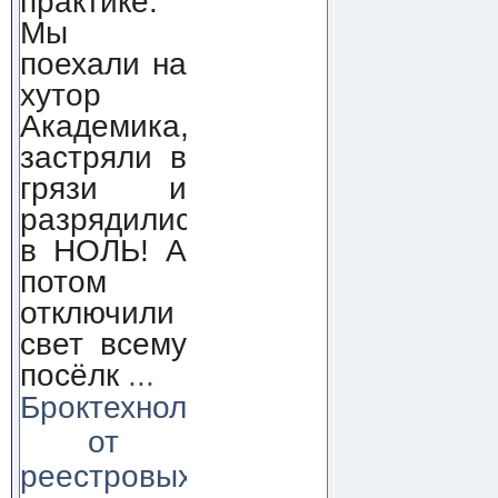
практике.
Мы
поехали на
хутор
Академика,
застряли в
грязи и
разрядились
в НОЛЬ! А
потом
отключили
свет всему
посёлк
...
Броктехнолоджи:
от
реестровых