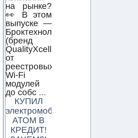
на рынке?
👀 В этом
выпуске —
Броктехнолоджи
(бренд
QualityXcellence):
от
реестровых
Wi-Fi
модулей
до собс
...
КУПИЛ
электромобиль
АТОМ В
КРЕДИТ!