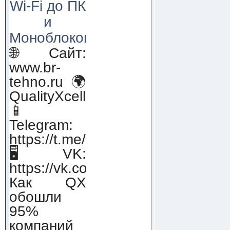
Wi-Fi до ПК
и
Моноблоков!
🌐 Сайт:
www.br-
tehno.ru 🌍
QualityXcellence.ru
📱
Telegram:
https://t.me/qx_lab_IT
🖥 VK:
https://vk.com/qualityxcellenc
Как QX
обошли
95%
компаний