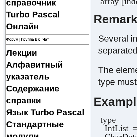
array [ind
справочник
Turbo Pascal
Remar
Онлайн
Several in
Форум
|
Группа ВК
|
Чат
separate
Лекции
Алфавитный
The eleme
указатель
type mus
Содержание
Exampl
справки
Язык Turbo Pascal
type
Стандартные
IntList =
модули
CharData =