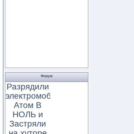
Форум
Разрядили
электромобиль
Атом В
НОЛЬ и
Застряли
на хуторе