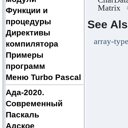
Matrix = a
Функции и
процедуры
See Al
Директивы
array-type
компилятора
Примеры
программ
Меню Turbo Pascal
Ада-2020.
Современный
Паскаль
Адское