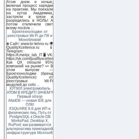
Атом днем и ночью,
включая процесс зарядки
на практике. Мы поехали
на хутор Академика,
застряли в грязи и
разрядились в НОЛЬ! А
потом отключили свет
всему посёлк
...
Броктехнолоджи: от
реестровых Wi-Fi до ПК и
Моноблоков!
🌐 Сайт: www.br-tehno.ru 🌍
QualityXcellence.ru 📱
Telegram:
https://t.me/qx_lab_IT 🖥 VK:
https://vk.com/qualityxcellenc
Как QX обошли 95%
компаний на рынке? 👀 В
этом выпуске —
Броктехнолоджи (бренд
QualityXcellence): от
реестровых Wi-Fi
модулей до собс
...
КУПИЛ электромобиль
АТОМ В КРЕДИТ! ЗАЧЕМ?!
Первый обзор
AltaIDE — новая IDE для
ПЛК!
XSQUARE 6.6 для ИП и
физических лиц. Путь от
PostgreSQL к Oracle DB
WorksPad, Desktop X,
RuPost: как развивается
альтернатива прикладной
инфраструктуре Microsoft