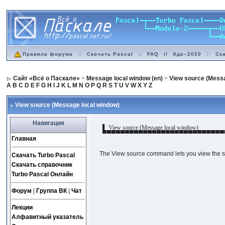
Правила форума
::
Скачать Pascal
::
FAQ
//
Ада–2020
::
Ск
Сайт «Всё о Паскале»
>
Message local window (en)
>
View source (Messa
A
B
C
D
E
F
G
H
I
J
K
L
M
N
O
P
Q
R
S
T
U
V
W
X
Y
Z
View source (Message local window)
Навигация
▌ View source (Message local window)
▀▀▀▀▀▀▀▀▀▀▀▀▀▀▀▀▀▀▀▀▀▀▀▀▀▀▀
Главная
The View source command lets you view the 
Скачать Turbo Pascal
Скачать справочник
Turbo Pascal Онлайн
Форум
|
Группа ВК
|
Чат
Лекции
Алфавитный указатель