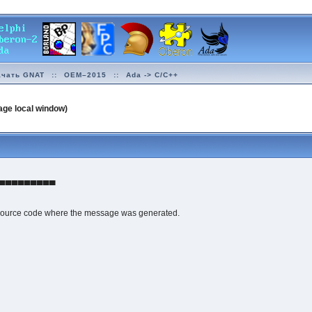
ачать GNAT
::
OEM–2015
::
Ada -> C/C++
ge local window)
▀▀▀▀▀▀▀▀▀
source code where the message was generated.