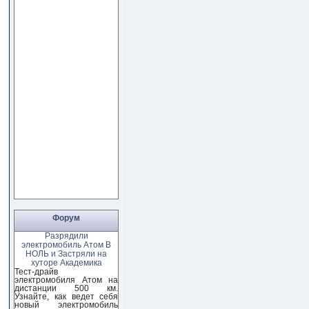
Форум
Разрядили
электромобиль Атом В
НОЛЬ и Застряли на
хуторе Академика
Тест-драйв
электромобиля Атом на
дистанции 500 км.
Узнайте, как ведет себя
новый электромобиль