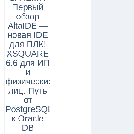
Первый
обзор
AltaIDE —
новая IDE
для ПЛК!
XSQUARE
6.6 для ИП
и
физических
лиц. Путь
от
PostgreSQL
к Oracle
DB