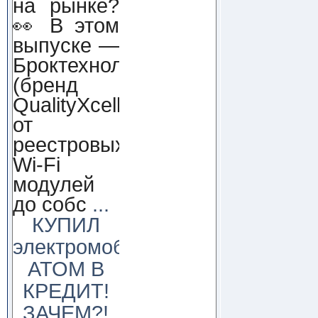
на рынке?
👀 В этом
выпуске —
Броктехнолоджи
(бренд
QualityXcellence):
от
реестровых
Wi-Fi
модулей
до собс
...
КУПИЛ
электромобиль
АТОМ В
КРЕДИТ!
ЗАЧЕМ?!