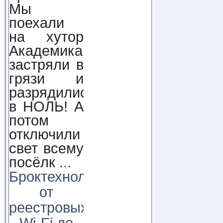
Мы
поехали
на хутор
Академика,
застряли в
грязи и
разрядились
в НОЛЬ! А
потом
отключили
свет всему
посёлк
...
Броктехнолоджи:
от
реестровых
Wi-Fi до