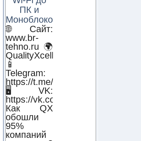
ПК и
Моноблоков!
🌐 Сайт:
www.br-
tehno.ru 🌍
QualityXcellence.ru
📱
Telegram:
https://t.me/qx_lab_IT
🖥 VK:
https://vk.com/qualityxcellenc
Как QX
обошли
95%
компаний