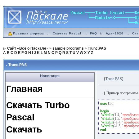
Правила форума
::
Скачать Pascal
::
FAQ
//
Ада–2020
::
Ска
Сайт «Всё о Паскале»
>
sample programs
>
Trunc.PAS
A
B
C
D
E
F
G
H
I
J
K
L
M
N
O
P
Q
R
S
T
U
V
W
X
Y
Z
Trunc.PAS
Навигация
{
Trunc.PAS
}
Главная
{ Пример программы 
Скачать Turbo
uses
Crt
;
begin
Pascal
WriteLn
(
1.4
,
' преобразо
WriteLn
(
1.5
,
' преобразо
WriteLn
(
-
1.4
,
' преобраз
WriteLn
(
-
1.5
,
' преобраз
Скачать
end
.