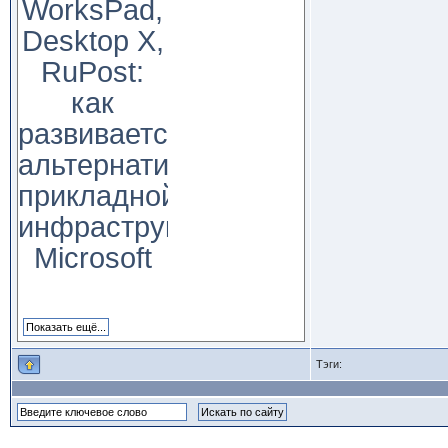
WorksPad,
Desktop X,
RuPost:
как
развивается
альтернатива
прикладной
инфраструктуре
Microsoft
Тэги: