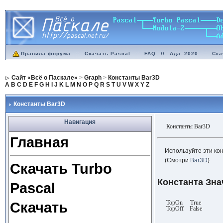
Правила форума
::
Скачать Pascal
::
FAQ
//
Ада–2020
::
Ска
Сайт «Всё о Паскале»
>
Graph
>
Константы Bar3D
A
B
C
D
E
F
G
H
I
J
K
L
M
N
O
P
Q
R
S
T
U
V
W
X
Y
Z
Константы Bar3D
Навигация
Константы Bar3D
Главная
Используйте эти ко
(Смотри
Bar3D
)
Скачать Turbo
Константа Зна
Pascal
TopOn True
Скачать
TopOff False