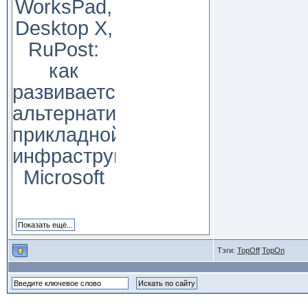
WorksPad,
Desktop X,
RuPost:
как
развивается
альтернатива
прикладной
инфраструктуре
Microsoft
Тэги:
TopOff
TopOn