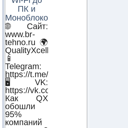
ПК и
Моноблоков!
🌐 Сайт:
www.br-
tehno.ru 🌍
QualityXcellence.ru
📱
Telegram:
https://t.me/qx_lab_IT
🖥 VK:
https://vk.com/qualityxcellenc
Как QX
обошли
95%
компаний