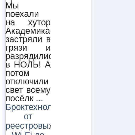
Мы
поехали
на хутор
Академика,
застряли в
грязи и
разрядились
в НОЛЬ! А
потом
отключили
свет всему
посёлк
...
Броктехнолоджи:
от
реестровых
Wi-Fi до