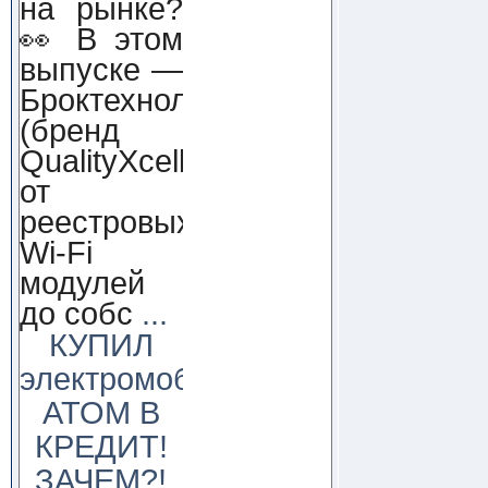
на рынке?
👀 В этом
выпуске —
Броктехнолоджи
(бренд
QualityXcellence):
от
реестровых
Wi-Fi
модулей
до собс
...
КУПИЛ
электромобиль
АТОМ В
КРЕДИТ!
ЗАЧЕМ?!