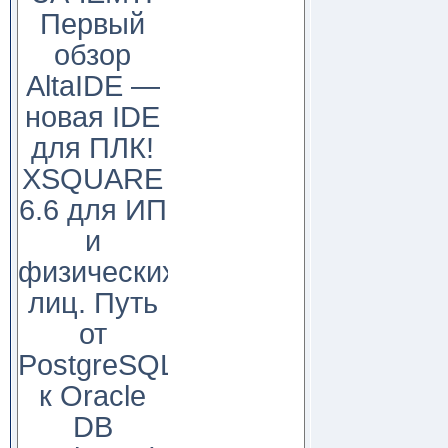
Первый
обзор
AltaIDE —
новая IDE
для ПЛК!
XSQUARE
6.6 для ИП
и
физических
лиц. Путь
от
PostgreSQL
к Oracle
DB