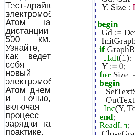
Тест-драйв
Y
,
Size
:
электромобиля
Атом на
begin
дистанции
Gd
:=
Det
500 км.
InitGrap
Узнайте,
if
GraphR
как ведет
Halt
(
1
)
;
себя
Y
:=
0
;
новый
for
Size
:
электромобиль
begin
Атом днем
SetTextSt
и ночью,
OutText
включая
Inc
(Y
,
Te
процесс
end
;
зарядки на
ReadLn
;
практике.
CloseGra