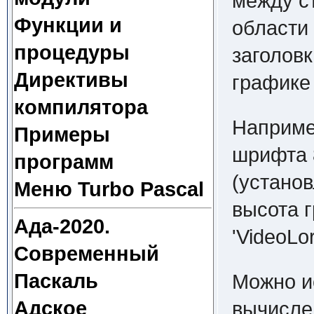
между с
Функции и
области
процедуры
заголовк
Директивы
графике 
компилятора
Наприме
Примеры
шрифта 
программ
(установ
Меню Turbo Pascal
высота 
Ада-2020.
'VideoLo
Современный
Паскаль
Можно и
Адское
вычислен