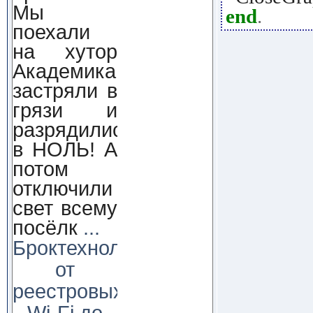
Мы
end
.
поехали
на хутор
Академика,
застряли в
грязи и
разрядились
в НОЛЬ! А
потом
отключили
свет всему
посёлк
...
Броктехнолоджи:
от
реестровых
Wi-Fi до