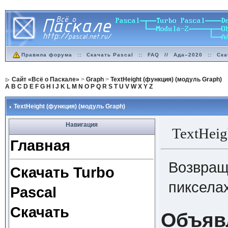
Правила форума
::
Скачать Pascal
::
FAQ
//
Ада–2020
::
Ска
Сайт «Всё о Паскале»
>
Graph
>
TextHeight (функция) (модуль Graph)
A
B
C
D
E
F
G
H
I
J
K
L
M
N
O
P
Q
R
S
T
U
V
W
X
Y
Z
TextHeight (функция) (модуль Graph)
Навигация
TextHei
Главная
Возвращ
Скачать Turbo
пикселах
Pascal
Скачать
Объяв