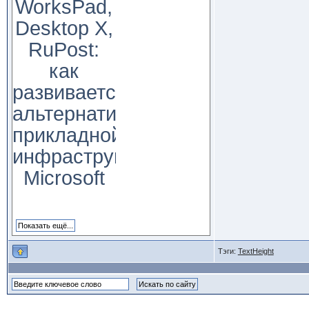
WorksPad,
Desktop X,
RuPost:
как
развивается
альтернатива
прикладной
инфраструктуре
Microsoft
Тэги:
TextHeight