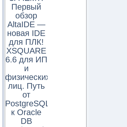
Первый
обзор
AltaIDE —
новая IDE
для ПЛК!
XSQUARE
6.6 для ИП
и
физических
лиц. Путь
от
PostgreSQL
к Oracle
DB