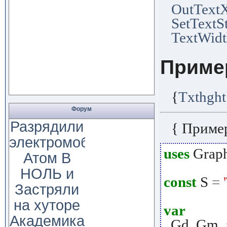
OutText
SetTextS
TextWid
Приме
{
Txthght
Форум
Разрядили
{ Приме
электромобиль
uses
Grap
Атом В
НОЛЬ и
const
S
=
Застряли
на хуторе
var
Академика
Gd
,
Gm