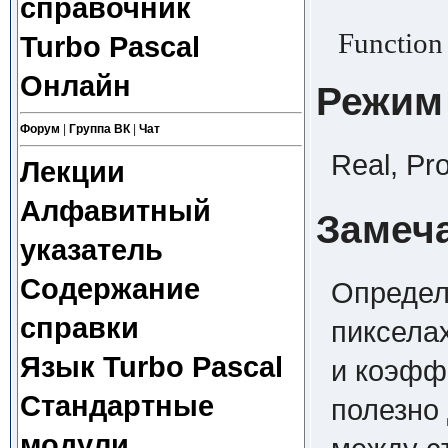
справочник
Function 
Turbo Pascal
Онлайн
Режим
Форум
|
Группа ВК
|
Чат
Real, Pr
Лекции
Алфавитный
Замеч
указатель
Содержание
Определя
справки
пиксела
Язык Turbo Pascal
и коэфф
Стандартные
полезно
модули