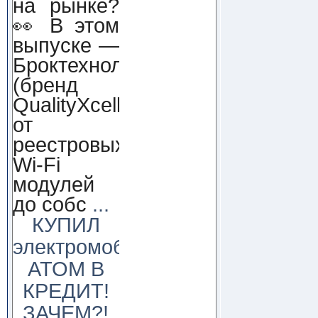
на рынке?
👀 В этом
выпуске —
Броктехнолоджи
(бренд
QualityXcellence):
от
реестровых
Wi-Fi
модулей
до собс
...
КУПИЛ
электромобиль
АТОМ В
КРЕДИТ!
ЗАЧЕМ?!