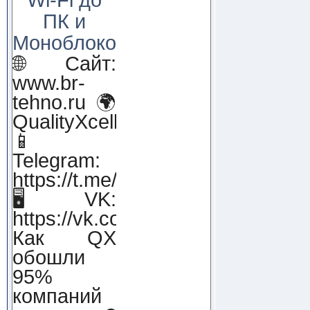
ПК и
Моноблоков!
🌐 Сайт:
www.br-
tehno.ru 🌍
QualityXcellence.ru
📱
Telegram:
https://t.me/qx_lab_IT
🖥 VK:
https://vk.com/qualityxcellenc
Как QX
обошли
95%
компаний