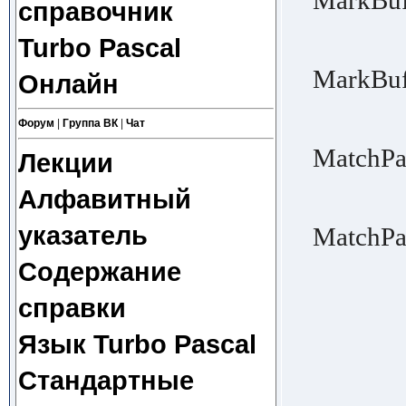
MarkBufM
справочник
│ buffe
Turbo Pascal
│ cor
MarkBufU
Онлайн
│ cont
Форум
|
Группа ВК
|
Чат
│ be id
MatchPai
Лекции
│ is on
Алфавитный
│ the
указатель
MatchPair
│ , , [
Содержание
│ the p
справки
│ appro
│ of th
Язык Turbo Pascal
│ the c
Стандартные
│ the m