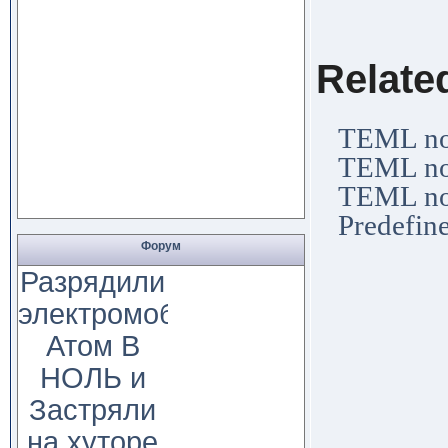
│ edit
Relate
TEML no
TEML no
TEML no
Predefi
Форум
Разрядили
электромобиль
Атом В
НОЛЬ и
Застряли
на хуторе