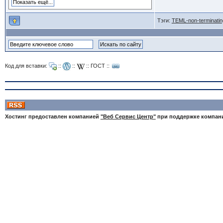
Тэги:
TEML-non-terminati
Код для вставки:
::
::
::
ГОСТ
::
Хостинг предоставлен компанией
"Веб Сервис Центр"
при поддержке компа