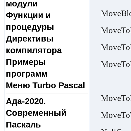
модули
│ plac
MoveBlo
Функции и
│ se
процедуры
MoveToBl
Директивы
│ begi
MoveToBl
компилятора
│ of 
Примеры
MoveToM
│ with
программ
│ Move
Меню Turbo Pascal
│ 
MoveToPr
Ада-2020.
│ the 
Современный
MoveToT
│ m
Паскаль