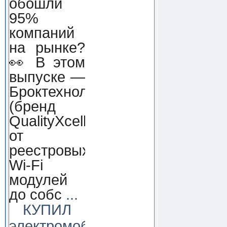
обошли
95%
компаний
на рынке?
👀 В этом
выпуске —
Броктехнолоджи
(бренд
QualityXcellence):
от
реестровых
Wi-Fi
модулей
до собс
...
КУПИЛ
электромобиль