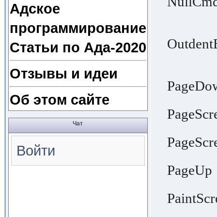
NullCmd
Адское
│ no fu
программирование
│ to 
OutdentB
Статьи по Ада-2020
│ the b
│ (se
Отзывы и идеи
PageDow
Об этом сайте
│ t
PageScre
│ wind
Чат
PageScre
Войти
│ wind
PageUp 
│ w
PaintScr
│ scree