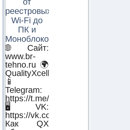
от
реестровых
Wi-Fi до
ПК и
Моноблоков!
🌐 Сайт:
www.br-
tehno.ru 🌍
QualityXcellence.ru
📱
Telegram:
https://t.me/qx_lab_IT
🖥 VK:
https://vk.com/qualityxcellenc
Как QX