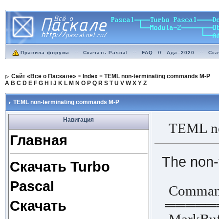
Правила форума
::
Скачать Pascal
::
FAQ
//
Ада–2020
::
Ска
Сайт «Всё о Паскале»
>
Index
>
TEML non-terminating commands M-P
A
B
C
D
E
F
G
H
I
J
K
L
M
N
O
P
Q
R
S
T
U
V
W
X
Y
Z
TEML non-terminating commands M-P
Навигация
TEML no
Главная
The non-
Скачать Turbo
Pascal
Comm
═════
Скачать