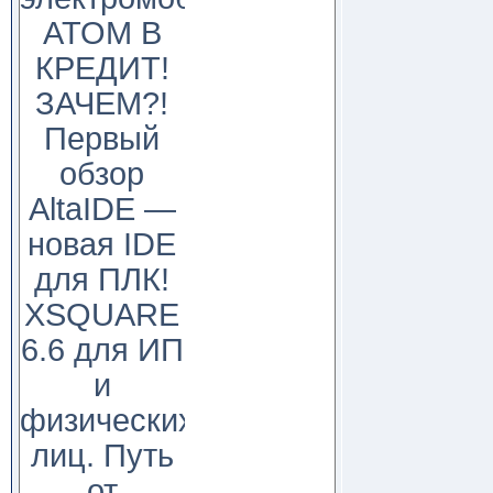
АТОМ В
КРЕДИТ!
ЗАЧЕМ?!
Первый
обзор
AltaIDE —
новая IDE
для ПЛК!
XSQUARE
6.6 для ИП
и
физических
лиц. Путь
от