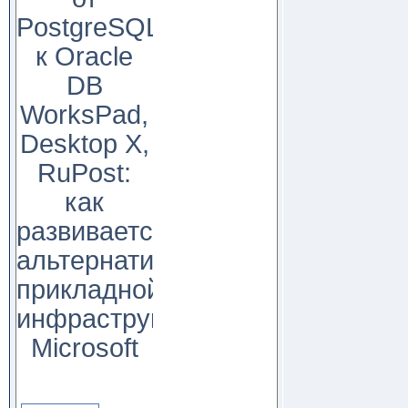
PostgreSQL
к Oracle
DB
WorksPad,
Desktop X,
RuPost:
как
развивается
альтернатива
прикладной
инфраструктуре
Microsoft