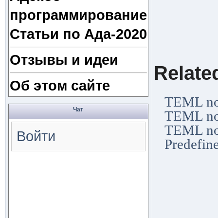
│ Use t
программирование
│ chara
│ chara
Статьи по Ада-2020
│ used
Отзывы и идеи
Relate
Об этом сайте
TEML no
Чат
TEML no
TEML no
Войти
Predefi