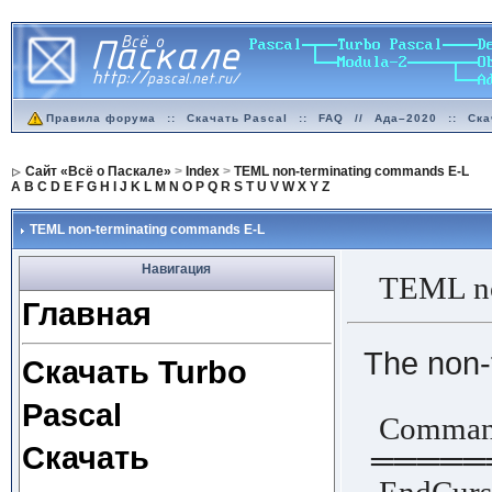
Правила форума
::
Скачать Pascal
::
FAQ
//
Ада–2020
::
Ска
Сайт «Всё о Паскале»
>
Index
>
TEML non-terminating commands E-L
A
B
C
D
E
F
G
H
I
J
K
L
M
N
O
P
Q
R
S
T
U
V
W
X
Y
Z
TEML non-terminating commands E-L
Навигация
TEML non
Главная
The non-
Скачать Turbo
Pascal
Comm
Скачать
═════