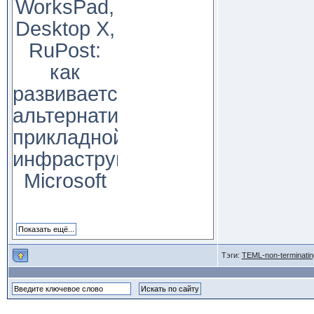
WorksPad,
Desktop X,
RuPost:
как
развивается
альтернатива
прикладной
инфраструктуре
Microsoft
Тэги:
TEML-non-terminatin