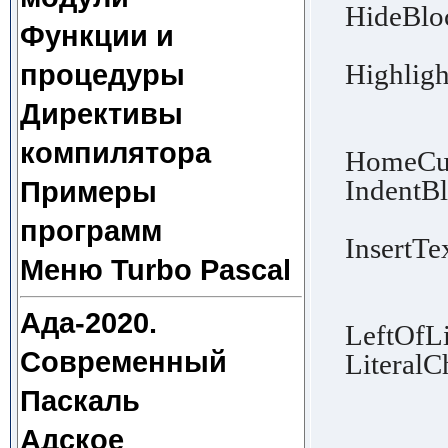
HideBloc
Функции и
│ shou
Highligh
процедуры
│ and e
Директивы
│ sele
компилятора
HomeCurs
IndentBl
Примеры
│ in th
программ
InsertTex
Меню Turbo Pascal
│ the 
│ synta
Ада-2020.
LeftOfLi
Современный
LiteralC
│ curso
Паскаль
│ proce
Адское