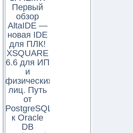
Первый
обзор
AltaIDE —
новая IDE
для ПЛК!
XSQUARE
6.6 для ИП
и
физических
лиц. Путь
от
PostgreSQL
к Oracle
DB