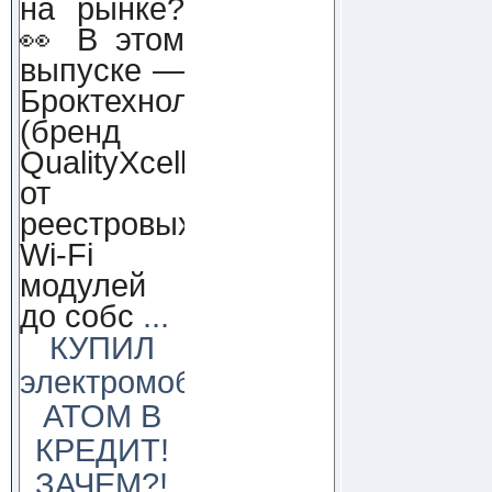
на рынке?
👀 В этом
выпуске —
Броктехнолоджи
(бренд
QualityXcellence):
от
реестровых
Wi-Fi
модулей
до собс
...
КУПИЛ
электромобиль
АТОМ В
КРЕДИТ!
ЗАЧЕМ?!