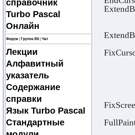
EndCurs
справочник
ExtendBl
Turbo Pascal
│ selec
Онлайн
│ endi
ExtendB
Форум
|
Группа ВК
|
Чат
│ Ex
Лекции
FixCurso
│ betw
Алфавитный
│ buffe
указатель
│ the c
Содержание
│ curso
│ char
справки
FixScree
Язык Turbo Pascal
│ cur
Стандартные
FullPain
│ no a
модули