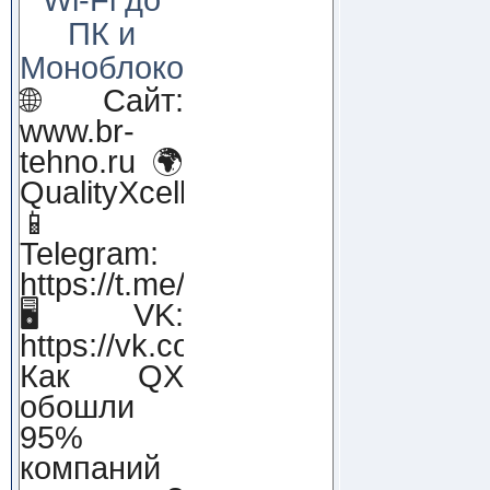
ПК и
Моноблоков!
🌐 Сайт:
www.br-
tehno.ru 🌍
QualityXcellence.ru
📱
Telegram:
https://t.me/qx_lab_IT
🖥 VK:
https://vk.com/qualityxcellenc
Как QX
обошли
95%
компаний