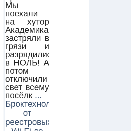
Мы
поехали
на хутор
Академика,
застряли в
грязи и
разрядились
в НОЛЬ! А
потом
отключили
свет всему
посёлк
...
Броктехнолоджи:
от
реестровых
Wi-Fi до