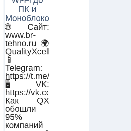
ПК и
Моноблоков!
🌐 Сайт:
www.br-
tehno.ru 🌍
QualityXcellence.ru
📱
Telegram:
https://t.me/qx_lab_IT
🖥 VK:
https://vk.com/qualityxcellenc
Как QX
обошли
95%
компаний