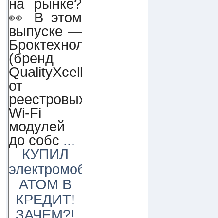
на рынке?
👀 В этом
выпуске —
Броктехнолоджи
(бренд
QualityXcellence):
от
реестровых
Wi-Fi
модулей
до собс
...
КУПИЛ
электромобиль
АТОМ В
КРЕДИТ!
ЗАЧЕМ?!