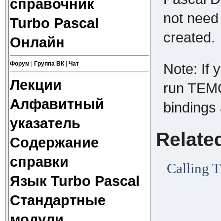
справочник
not need t
Turbo Pascal
created.
Онлайн
Форум
|
Группа ВК
|
Чат
Note: If 
Лекции
run TEMC 
Алфавитный
bindings 
указатель
Relate
Содержание
справки
Calling
Язык Turbo Pascal
Стандартные
модули