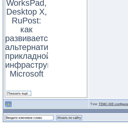
WorksPad,
Desktop X,
RuPost:
как
развивается
альтернатива
прикладной
инфраструктуре
Microsoft
Тэги:
TEMC-IDE-configurati