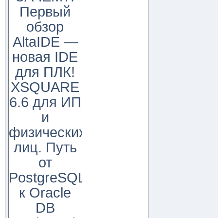
Первый
обзор
AltaIDE —
новая IDE
для ПЛК!
XSQUARE
6.6 для ИП
и
физических
лиц. Путь
от
PostgreSQL
к Oracle
DB