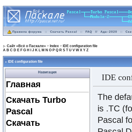
Правила форума
::
Скачать Pascal
::
FAQ
//
Ада–2020
::
Ска
Сайт «Всё о Паскале»
>
Index
>
IDE configuration file
A
B
C
D
E
F
G
H
I
J
K
L
M
N
O
P
Q
R
S
T
U
V
W
X
Y
Z
IDE configuration file
Навигация
IDE confi
Главная
The defau
Скачать Turbo
is .TC (
Pascal
Pascal f
Скачать
Pascal D