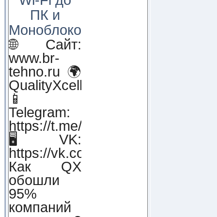
ПК и
Моноблоков!
🌐 Сайт:
www.br-
tehno.ru 🌍
QualityXcellence.ru
📱
Telegram:
https://t.me/qx_lab_IT
🖥 VK:
https://vk.com/qualityxcellenc
Как QX
обошли
95%
компаний