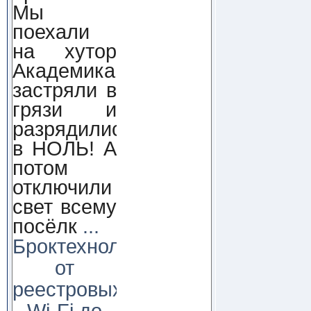
Мы
поехали
на хутор
Академика,
застряли в
грязи и
разрядились
в НОЛЬ! А
потом
отключили
свет всему
посёлк
...
Броктехнолоджи:
от
реестровых
Wi-Fi до