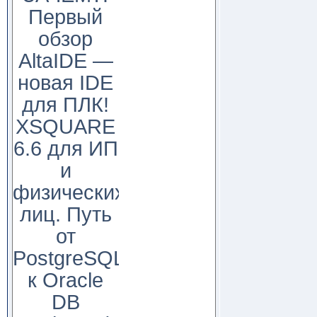
Первый
обзор
AltaIDE —
новая IDE
для ПЛК!
XSQUARE
6.6 для ИП
и
физических
лиц. Путь
от
PostgreSQL
к Oracle
DB