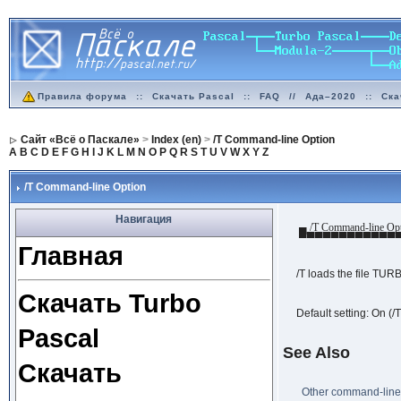
Правила форума
::
Скачать Pascal
::
FAQ
//
Ада–2020
::
Ска
Сайт «Всё о Паскале»
>
Index (en)
>
/T Command-line Option
A
B
C
D
E
F
G
H
I
J
K
L
M
N
O
P
Q
R
S
T
U
V
W
X
Y
Z
/T Command-line Option
Навигация
▄ /T Command-line Op
▀▀▀▀▀▀▀▀▀▀▀▀
Главная
/T loads the file TUR
Скачать Turbo
Default setting: On (/
Pascal
See Also
Скачать
Other command-line