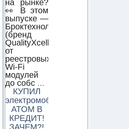
на рынке?
👀 В этом
выпуске —
Броктехнолоджи
(бренд
QualityXcellence):
от
реестровых
Wi-Fi
модулей
до собс
...
КУПИЛ
электромобиль
АТОМ В
КРЕДИТ!
ЗАЧЕМ?!