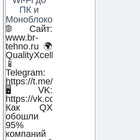
ПК и
Моноблоков!
🌐 Сайт:
www.br-
tehno.ru 🌍
QualityXcellence.ru
📱
Telegram:
https://t.me/qx_lab_IT
🖥 VK:
https://vk.com/qualityxcellenc
Как QX
обошли
95%
компаний