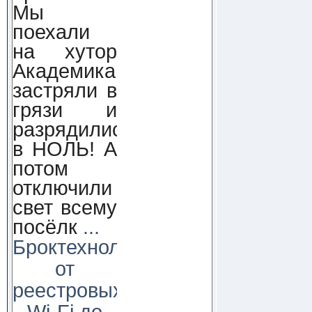
Мы
поехали
на хутор
Академика,
застряли в
грязи и
разрядились
в НОЛЬ! А
потом
отключили
свет всему
посёлк
...
Броктехнолоджи:
от
реестровых
Wi-Fi до