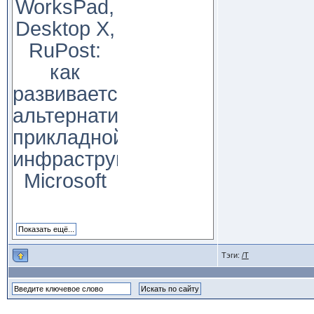
WorksPad,
Desktop X,
RuPost:
как
развивается
альтернатива
прикладной
инфраструктуре
Microsoft
Тэги:
/T