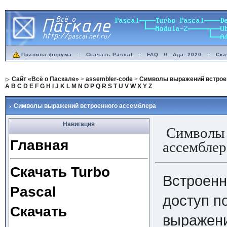
Правила форума
::
Скачать Pascal
::
FAQ
//
Ада–2020
::
Ска
Сайт «Всё о Паскале»
>
assembler-code
>
Символы выражений встрое
A
B
C
D
E
F
G
H
I
J
K
L
M
N
O
P
Q
R
S
T
U
V
W
X
Y
Z
Символы выражений встроенного ассемблера
Навигация
Символы 
Главная
ассемблер
Скачать Turbo
Встроенн
Pascal
доступ п
Скачать
выражени