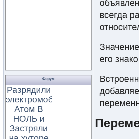
объявлен
всегда р
относите
Значение
его знак
Встроенн
Форум
Разрядили
добавляе
электромобиль
перемен
Атом В
НОЛЬ и
Перем
Застряли
на хуторе