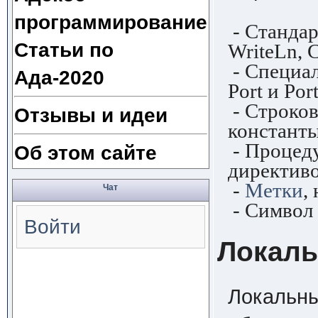
программирование
- Станда
Статьи по
WriteLn, 
- Специа
Ада-2020
Port и Po
- Строков
Отзывы и идеи
констант
- Процеду
Об этом сайте
директив
-
Метки
,
Чат
- Символ 
Войти
Локал
Локальны