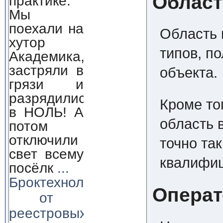
Област
практике.
Мы
поехали на
Область 
хутор
типов, п
Академика,
застряли в
объекта.
грязи и
разрядились
Кроме то
в НОЛЬ! А
область 
потом
отключили
точно та
свет всему
квалифиц
посёлк
...
Броктехнолоджи:
Операт
от
реестровых