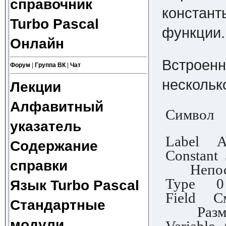
справочник
констант
Turbo Pascal
функции.
Онлайн
Встроенн
Форум
|
Группа ВК
|
Чат
несколь
Лекции
Алфавитный
Симво
указатель
Label 
Содержание
Constant 
справки
Непосре
Type 
Язык Turbo Pascal
Field 
Стандартные
Размер
модули