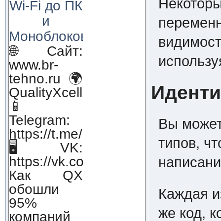
Некоторы
Wi-Fi до ПК
и
переменн
Моноблоков!
видимост
🌐 Сайт:
использ
www.br-
tehno.ru 🌍
Иденти
QualityXcellence.ru
📱
Telegram:
Вы может
https://t.me/qx_lab_IT
типов, ч
🖥 VK:
https://vk.com/qualityxcellenc
написани
Как QX
обошли
Каждая и
95%
же код, 
компаний