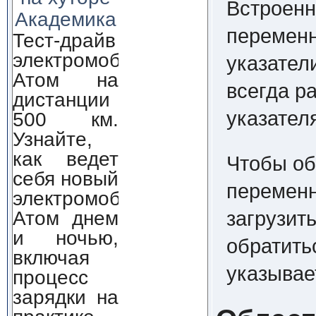
Встроенн
Академика
переменн
Тест-драйв
электромобиля
указател
Атом на
всегда р
дистанции
указателя
500 км.
Узнайте,
как ведет
Чтобы об
себя новый
переменн
электромобиль
Атом днем
загрузит
и ночью,
обратить
включая
указывае
процесс
зарядки на