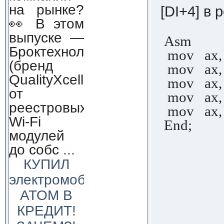
на рынке?
[DI+4] в 
👀 В этом
выпуске —
Asm
Броктехнолоджи
mov ax, (
(бренд
mov ax, R
QualityXcellence):
mov ax, 
от
mov ax, 
реестровых
mov ax, E
Wi-Fi
End;
модулей
до собс
...
КУПИЛ
электромобиль
АТОМ В
КРЕДИТ!