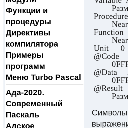
Variabl
Размер
Функции и
Procedu
процедуры
Near и
Functio
Директивы
Near и
компилятора
Unit 
Примеры
@Code А
0FFF
программ
@Data А
Меню Turbo Pascal
0FFF
@Result 
Ада-2020.
Размер
Современный
Символы,
Паскаль
выражени
Адское