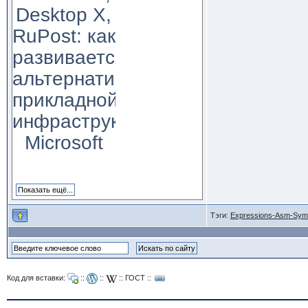
Desktop X,
RuPost: как
развивается
альтернатива
прикладной
инфраструктуре
Microsoft
Тэги:
Expressions-Asm-Sym
Код для вставки:
::
::
::
ГОСТ
::