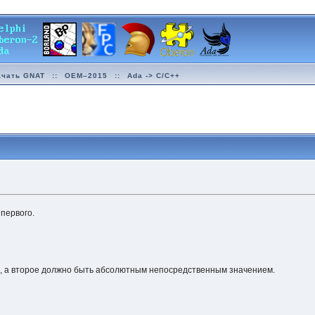
ачать GNAT
::
OEM–2015
::
Ada -> C/C++
первого.
, а второе должно быть абсолютным непосредственным значением.