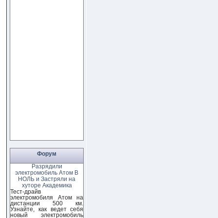
Форум
Разрядили
электромобиль Атом В
НОЛЬ и Застряли на
хуторе Академика
Тест-драйв
электромобиля Атом на
дистанции 500 км.
Узнайте, как ведет себя
новый электромобиль