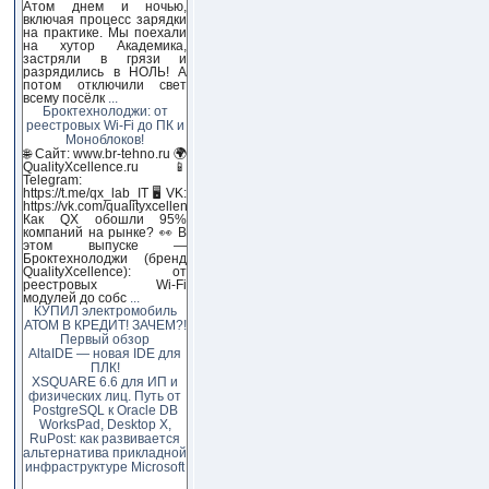
Атом днем и ночью,
включая процесс зарядки
на практике. Мы поехали
на хутор Академика,
застряли в грязи и
разрядились в НОЛЬ! А
потом отключили свет
всему посёлк
...
Броктехнолоджи: от
реестровых Wi-Fi до ПК и
Моноблоков!
🌐 Сайт: www.br-tehno.ru 🌍
QualityXcellence.ru 📱
Telegram:
https://t.me/qx_lab_IT 🖥 VK:
https://vk.com/qualityxcellenc
Как QX обошли 95%
компаний на рынке? 👀 В
этом выпуске —
Броктехнолоджи (бренд
QualityXcellence): от
реестровых Wi-Fi
модулей до собс
...
КУПИЛ электромобиль
АТОМ В КРЕДИТ! ЗАЧЕМ?!
Первый обзор
AltaIDE — новая IDE для
ПЛК!
XSQUARE 6.6 для ИП и
физических лиц. Путь от
PostgreSQL к Oracle DB
WorksPad, Desktop X,
RuPost: как развивается
альтернатива прикладной
инфраструктуре Microsoft