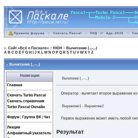
Правила форума
::
Скачать Pascal
::
FAQ
//
Ада–2020
::
Ск
Сайт «Всё о Паскале»
>
HIGH
>
Вычитание (...-...)
A
B
C
D
E
F
G
H
I
J
K
L
M
N
O
P
Q
R
S
T
U
V
W
X
Y
Z
Вычитание (...-...)
Навигация
Вычитание (...-...)
Главная
Оператор - вычитает второе выражение из 
Скачать Turbo Pascal
Скачать справочник
Выражение1 - Выражение2
Turbo Pascal Онлайн
Форум
|
Группа ВК
|
Чат
Первое выражение может иметь любой тип
Лекции
Результат
Алфавитный указатель