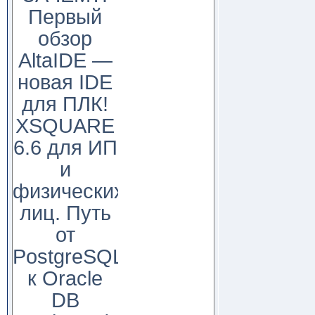
Первый
обзор
AltaIDE —
новая IDE
для ПЛК!
XSQUARE
6.6 для ИП
и
физических
лиц. Путь
от
PostgreSQL
к Oracle
DB