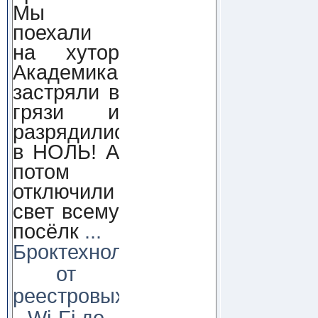
Мы
поехали
на хутор
Академика,
застряли в
грязи и
разрядились
в НОЛЬ! А
потом
отключили
свет всему
посёлк
...
Броктехнолоджи:
от
реестровых
Wi-Fi до