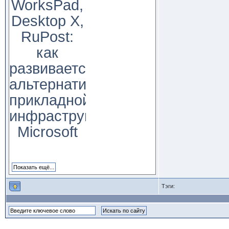
WorksPad,
Desktop X,
RuPost:
как
развивается
альтернатива
прикладной
инфраструктуре
Microsoft
Тэги: