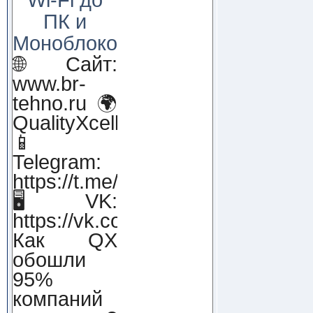
ПК и
Моноблоков!
🌐 Сайт:
www.br-
tehno.ru 🌍
QualityXcellence.ru
📱
Telegram:
https://t.me/qx_lab_IT
🖥 VK:
https://vk.com/qualityxcellenc
Как QX
обошли
95%
компаний