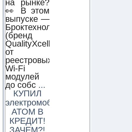
на рынке?
👀 В этом
выпуске —
Броктехнолоджи
(бренд
QualityXcellence):
от
реестровых
Wi-Fi
модулей
до собс
...
КУПИЛ
электромобиль
АТОМ В
КРЕДИТ!
ЗАЧЕМ?!