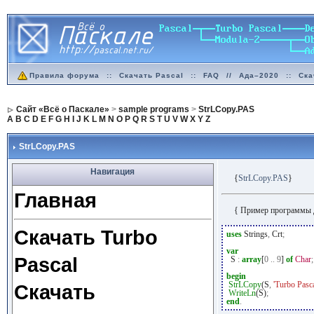
Правила форума
::
Скачать Pascal
::
FAQ
//
Ада–2020
::
Ска
Сайт «Всё о Паскале»
>
sample programs
>
StrLCopy.PAS
A
B
C
D
E
F
G
H
I
J
K
L
M
N
O
P
Q
R
S
T
U
V
W
X
Y
Z
StrLCopy.PAS
Навигация
{
StrLCopy.PAS
}
Главная
{ Пример программы 
Скачать Turbo
uses
Strings
,
Crt
;
var
Pascal
S
:
array
[
0
..
9
]
of
Char
;
begin
StrLCopy
(S
,
'Turbo Pasca
Скачать
WriteLn
(S)
;
end
.