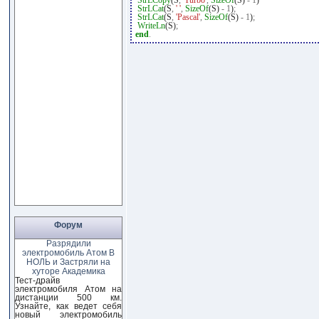
StrLCopy
(S
,
'Turbo'
,
SizeOf
(S)
-
1
)
StrLCat
(S
,
' '
,
SizeOf
(S)
-
1
)
;
StrLCat
(S
,
'Pascal'
,
SizeOf
(S)
-
1
)
;
WriteLn
(S)
;
end
.
Форум
Разрядили
электромобиль Атом В
НОЛЬ и Застряли на
хуторе Академика
Тест-драйв
электромобиля Атом на
дистанции 500 км.
Узнайте, как ведет себя
новый электромобиль