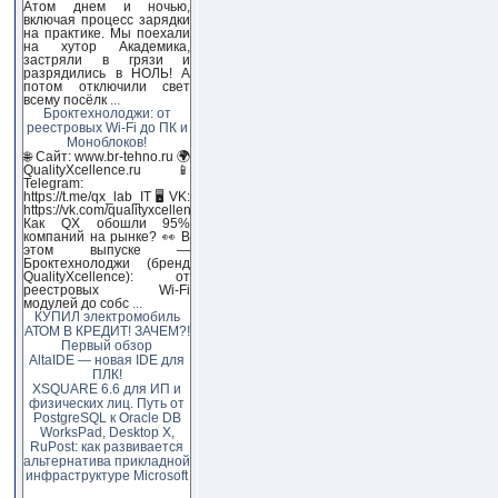
Атом днем и ночью,
включая процесс зарядки
на практике. Мы поехали
на хутор Академика,
застряли в грязи и
разрядились в НОЛЬ! А
потом отключили свет
всему посёлк
...
Броктехнолоджи: от
реестровых Wi-Fi до ПК и
Моноблоков!
🌐 Сайт: www.br-tehno.ru 🌍
QualityXcellence.ru 📱
Telegram:
https://t.me/qx_lab_IT 🖥 VK:
https://vk.com/qualityxcellenc
Как QX обошли 95%
компаний на рынке? 👀 В
этом выпуске —
Броктехнолоджи (бренд
QualityXcellence): от
реестровых Wi-Fi
модулей до собс
...
КУПИЛ электромобиль
АТОМ В КРЕДИТ! ЗАЧЕМ?!
Первый обзор
AltaIDE — новая IDE для
ПЛК!
XSQUARE 6.6 для ИП и
физических лиц. Путь от
PostgreSQL к Oracle DB
WorksPad, Desktop X,
RuPost: как развивается
альтернатива прикладной
инфраструктуре Microsoft