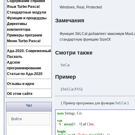
Содержание справки
Язык Turbo Pascal
Windows, Real, Protected
Стандартные модули
Функции и процедуры
Замечания
Директивы
компилятора
Функция StrLCat добавляет максимум MaxLe
Примеры программ
стандартную функцию SizeOf.
Меню Turbo Pascal
Ада-2020. Современный
Смотри также
Паскаль
Адское
StrCat
программирование
Статьи по Ада-2020
Пример
Отзывы и идеи
{
StrLCat.PAS
}
Об этом сайте
{ Пример программы для функции
StrLCat
}
Чат
uses
Strings
,
Crt
;
Войти
var
S
:
array
[
0
..
9
]
of
Char
;
begin