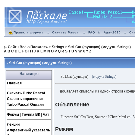
Правила форума
::
Скачать Pascal
::
FAQ
//
Ада–2020
::
Ск
Сайт «Всё о Паскале»
>
Strings
>
StrLCat (функция) (модуль Strings)
A
B
C
D
E
F
G
H
I
J
K
L
M
N
O
P
Q
R
S
T
U
V
W
X
Y
Z
StrLCat (функция) (модуль Strings)
Навигация
StrLCat (функция)
(модуль Strings)
Главная
Добавляет символы из одной строки к конц
Скачать Turbo Pascal
Скачать справочник
Объявление
Turbo Pascal Онлайн
Форум
|
Группа ВК
|
Чат
Function StrLCat(Dest, Source : PChar; MaxLen : 
Лекции
Режим
Алфавитный указатель