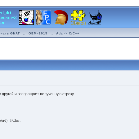
ачать GNAT
::
OEM–2015
::
Ada -> C/C++
у другой и возвращает полученную строку.
Word) : PChar;