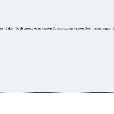
n - StrLen(Dest) символов из строки Source к концу строки Dest и возвраща