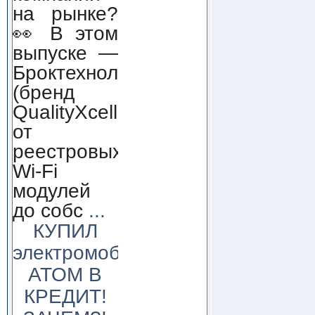
на рынке?
👀 В этом
выпуске —
Броктехнолоджи
(бренд
QualityXcellence):
от
реестровых
Wi-Fi
модулей
до собс
...
КУПИЛ
электромобиль
АТОМ В
КРЕДИТ!