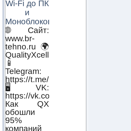
Wi-Fi до ПК
и
Моноблоков!
🌐 Сайт:
www.br-
tehno.ru 🌍
QualityXcellence.ru
📱
Telegram:
https://t.me/qx_lab_IT
🖥 VK:
https://vk.com/qualityxcellenc
Как QX
обошли
95%
компаний