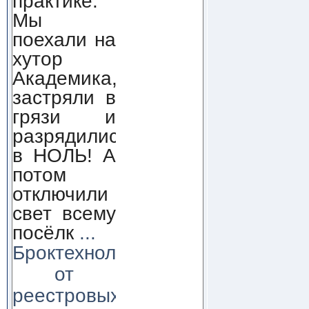
практике.
Мы
поехали на
хутор
Академика,
застряли в
грязи и
разрядились
в НОЛЬ! А
потом
отключили
свет всему
посёлк
...
Броктехнолоджи:
от
реестровых