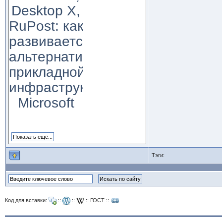
Desktop X,
RuPost: как
развивается
альтернатива
прикладной
инфраструктуре
Microsoft
Тэги:
Код для вставки:
::
::
::
ГОСТ
::