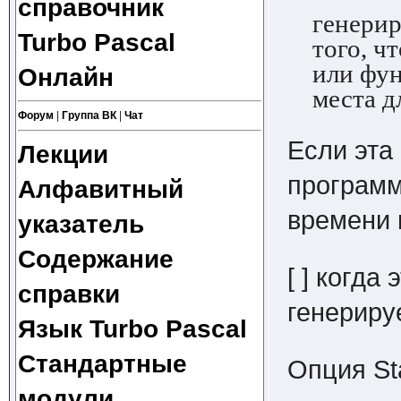
справочник
генериру
Turbo Pascal
того, чт
или функ
Онлайн
места дл
Форум
|
Группа ВК
|
Чат
Если эта
Лекции
программ
Алфавитный
времени 
указатель
Содержание
[ ] когда
справки
генериру
Язык Turbo Pascal
Стандартные
Опция St
модули