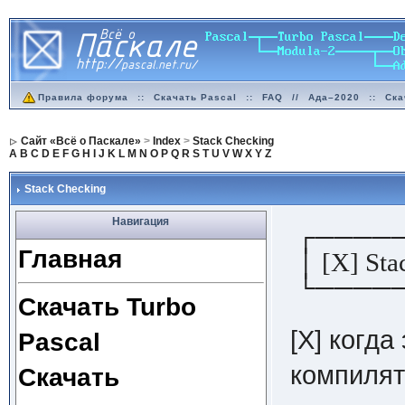
Правила форума
::
Скачать Pascal
::
FAQ
//
Ада–2020
::
Ска
Сайт «Всё о Паскале»
>
Index
>
Stack Checking
A
B
C
D
E
F
G
H
I
J
K
L
M
N
O
P
Q
R
S
T
U
V
W
X
Y
Z
Stack Checking
Навигация
┌────
Главная
│ [X] Sta
└────
Скачать Turbo
[X] когда
Pascal
компилят
Скачать