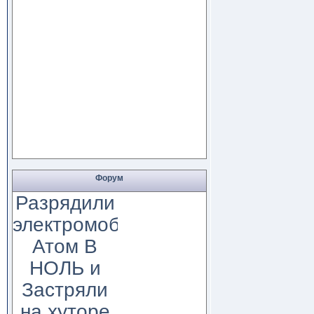
Форум
Разрядили
электромобиль
Атом В
НОЛЬ и
Застряли
на хуторе