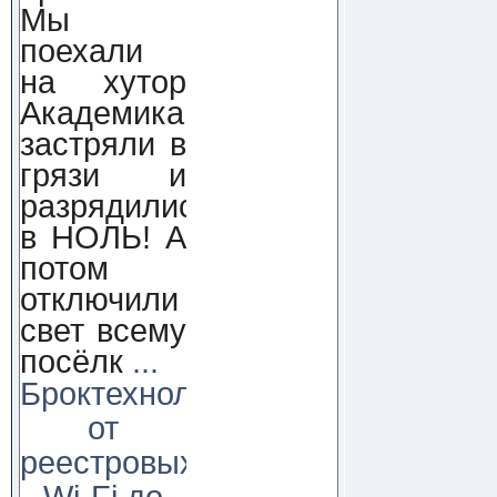
Мы
поехали
на хутор
Академика,
застряли в
грязи и
разрядились
в НОЛЬ! А
потом
отключили
свет всему
посёлк
...
Броктехнолоджи:
от
реестровых
Wi-Fi до