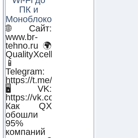
ПК и
Моноблоков!
🌐 Сайт:
www.br-
tehno.ru 🌍
QualityXcellence.ru
📱
Telegram:
https://t.me/qx_lab_IT
🖥 VK:
https://vk.com/qualityxcellenc
Как QX
обошли
95%
компаний