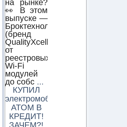
на рынке?
👀 В этом
выпуске —
Броктехнолоджи
(бренд
QualityXcellence):
от
реестровых
Wi-Fi
модулей
до собс
...
КУПИЛ
электромобиль
АТОМ В
КРЕДИТ!
ЗАЧЕМ?!