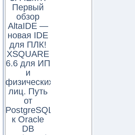
Первый
обзор
AltaIDE —
новая IDE
для ПЛК!
XSQUARE
6.6 для ИП
и
физических
лиц. Путь
от
PostgreSQL
к Oracle
DB