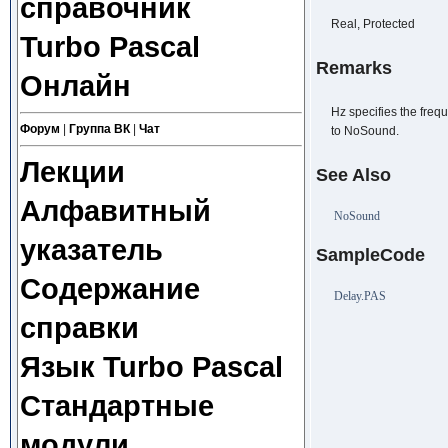
справочник
Real, Protected
Turbo Pascal
Remarks
Онлайн
Hz specifies the frequ
Форум
|
Группа ВК
|
Чат
to NoSound.
Лекции
See Also
Алфавитный
NoSound
указатель
SampleCode
Содержание
Delay.PAS
справки
Язык Turbo Pascal
Стандартные
модули