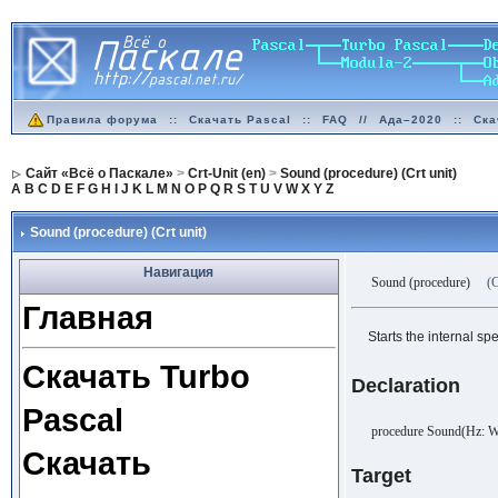
Правила форума
::
Скачать Pascal
::
FAQ
//
Ада–2020
::
Ска
Сайт «Всё о Паскале»
>
Crt-Unit (en)
>
Sound (procedure) (Crt unit)
A
B
C
D
E
F
G
H
I
J
K
L
M
N
O
P
Q
R
S
T
U
V
W
X
Y
Z
Sound (procedure) (Crt unit)
Навигация
Sound (procedure)
(C
Главная
Starts the internal sp
Скачать Turbo
Declaration
Pascal
procedure Sound(Hz: W
Скачать
Target