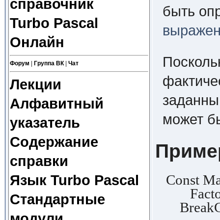
справочник
быть оп
Turbo Pascal
выражен
Онлайн
Посколь
Форум
|
Группа ВК
|
Чат
фактиче
Лекции
заданны
Алфавитный
может б
указатель
Содержание
Приме
справки
Const Ma
Язык Turbo Pascal
Factor :
Стандартные
BreakCha
модули