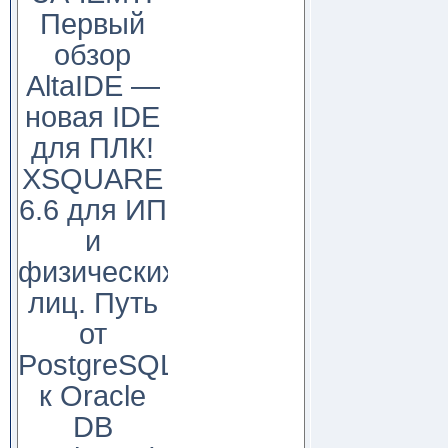
Первый
обзор
AltaIDE —
новая IDE
для ПЛК!
XSQUARE
6.6 для ИП
и
физических
лиц. Путь
от
PostgreSQL
к Oracle
DB