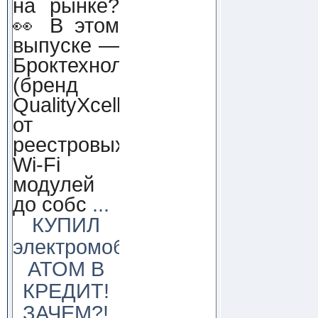
на рынке?
👀 В этом
выпуске —
Броктехнолоджи
(бренд
QualityXcellence):
от
реестровых
Wi-Fi
модулей
до собс
...
КУПИЛ
электромобиль
АТОМ В
КРЕДИТ!
ЗАЧЕМ?!