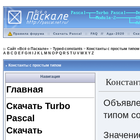
Правила форума
::
Скачать Pascal
::
FAQ
//
Ада–2020
::
Ска
Сайт «Всё о Паскале»
>
Typed-constants
>
Константы с простым типом
A
B
C
D
E
F
G
H
I
J
K
L
M
N
O
P
Q
R
S
T
U
V
W
X
Y
Z
Константы с простым типом
Навигация
Констант
Главная
Объявле
Скачать Turbo
типом с
Pascal
Скачать
Значени