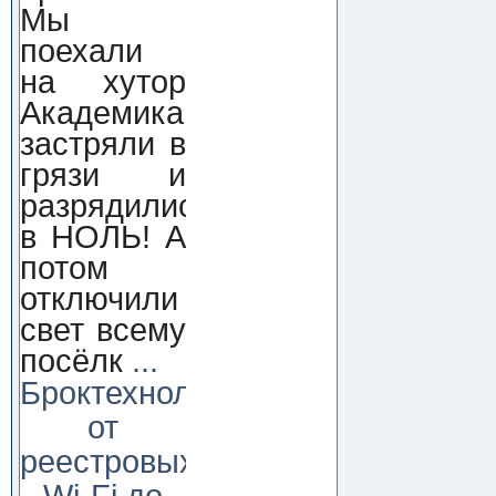
Мы
поехали
на хутор
Академика,
застряли в
грязи и
разрядились
в НОЛЬ! А
потом
отключили
свет всему
посёлк
...
Броктехнолоджи:
от
реестровых
Wi-Fi до