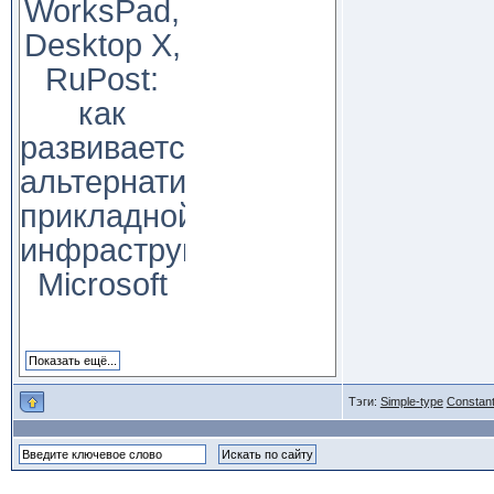
WorksPad,
Desktop X,
RuPost:
как
развивается
альтернатива
прикладной
инфраструктуре
Microsoft
Тэги:
Simple-type
Constant