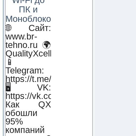
ПК и
Моноблоков!
🌐 Сайт:
www.br-
tehno.ru 🌍
QualityXcellence.ru
📱
Telegram:
https://t.me/qx_lab_IT
🖥 VK:
https://vk.com/qualityxcellenc
Как QX
обошли
95%
компаний