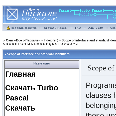
Правила форума
::
Скачать Pascal
::
FAQ
//
Ада–2020
::
Ска
Сайт «Всё о Паскале»
>
Index (en)
>
Scope of interface and standard ident
A
B
C
D
E
F
G
H
I
J
K
L
M
N
O
P
Q
R
S
T
U
V
W
X
Y
Z
Scope of interface and standard identifiers
Навигация
Scope of 
Главная
Programs
Скачать Turbo
clauses h
Pascal
belonging
Скачать
those us