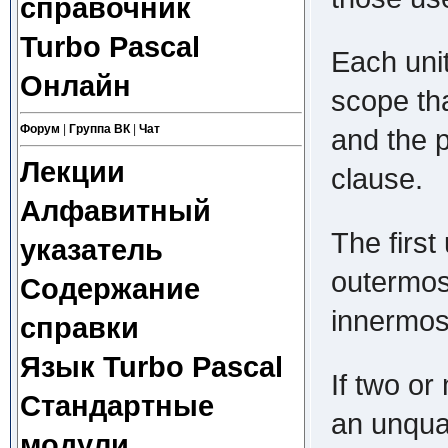
справочник
Turbo Pascal
Each uni
Онлайн
scope th
Форум
|
Группа ВК
|
Чат
and the p
Лекции
clause.
Алфавитный
The first
указатель
outermost
Содержание
innermos
справки
Язык Turbo Pascal
If two or
Стандартные
an unqual
модули