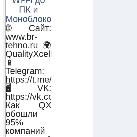
ПК и
Моноблоков!
🌐 Сайт:
www.br-
tehno.ru 🌍
QualityXcellence.ru
📱
Telegram:
https://t.me/qx_lab_IT
🖥 VK:
https://vk.com/qualityxcellenc
Как QX
обошли
95%
компаний