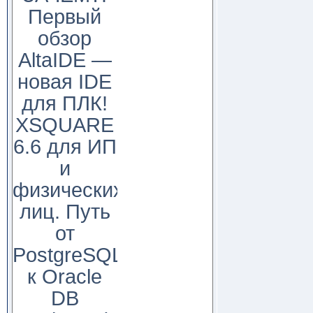
Первый
обзор
AltaIDE —
новая IDE
для ПЛК!
XSQUARE
6.6 для ИП
и
физических
лиц. Путь
от
PostgreSQL
к Oracle
DB