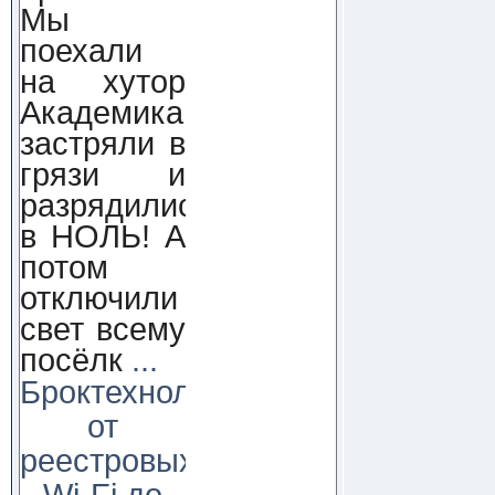
Мы
поехали
на хутор
Академика,
застряли в
грязи и
разрядились
в НОЛЬ! А
потом
отключили
свет всему
посёлк
...
Броктехнолоджи:
от
реестровых
Wi-Fi до