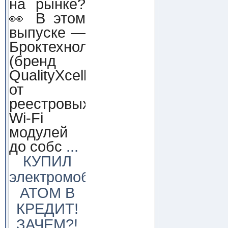
на рынке?
👀 В этом
выпуске —
Броктехнолоджи
(бренд
QualityXcellence):
от
реестровых
Wi-Fi
модулей
до собс
...
КУПИЛ
электромобиль
АТОМ В
КРЕДИТ!
ЗАЧЕМ?!