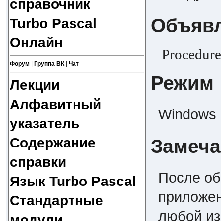
справочник
Объяв
Turbo Pascal
Онлайн
Procedure
Форум
|
Группа ВК
|
Чат
Режим
Лекции
Алфавитный
Windows
указатель
Содержание
Замеча
справки
После об
Язык Turbo Pascal
приложен
Стандартные
любой из
модули