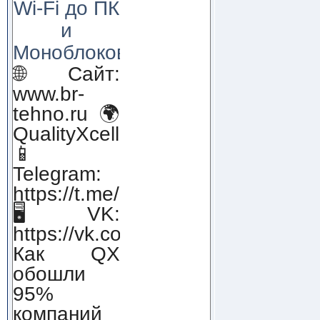
Wi-Fi до ПК
и
Моноблоков!
🌐 Сайт:
www.br-
tehno.ru 🌍
QualityXcellence.ru
📱
Telegram:
https://t.me/qx_lab_IT
🖥 VK:
https://vk.com/qualityxcellenc
Как QX
обошли
95%
компаний