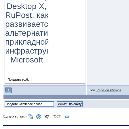
Desktop X,
RuPost: как
развивается
альтернатива
прикладной
инфраструктуре
Microsoft
Тэги:
RegisterODialogs
Код для вставки:
::
::
::
ГОСТ
::