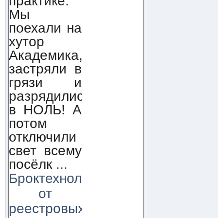
практике.
Мы
поехали на
хутор
Академика,
застряли в
грязи и
разрядились
в НОЛЬ! А
потом
отключили
свет всему
посёлк
...
Броктехнолоджи:
от
реестровых