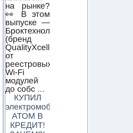
на рынке?
👀 В этом
выпуске —
Броктехнолоджи
(бренд
QualityXcellence):
от
реестровых
Wi-Fi
модулей
до собс
...
КУПИЛ
электромобиль
АТОМ В
КРЕДИТ!