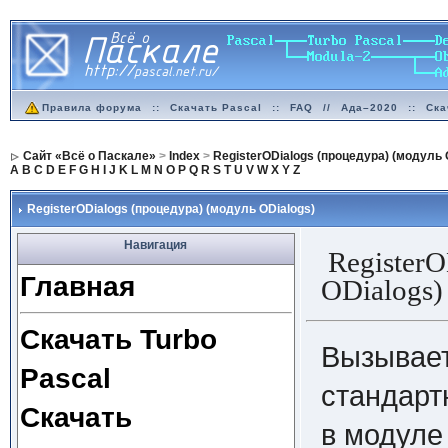
Правила форума
::
Скачать Pascal
::
FAQ
//
Ада–2020
::
Ска
Сайт «Всё о Паскале»
>
Index
>
RegisterODialogs (процедура) (модуль 
A
B
C
D
E
F
G
H
I
J
K
L
M
N
O
P
Q
R
S
T
U
V
W
X
Y
Z
RegisterODialogs (процедура) (модуль ODialogs)
Навигация
Register
Главная
ODialogs)
Скачать Turbo
Вызывае
Pascal
стандарт
Скачать
в модуле