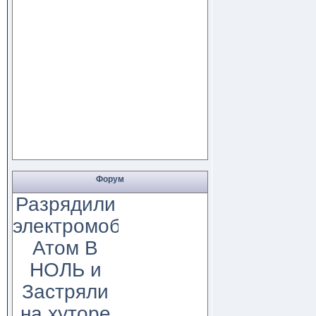
Форум
Разрядили
электромобиль
Атом В
НОЛЬ и
Застряли
на хуторе