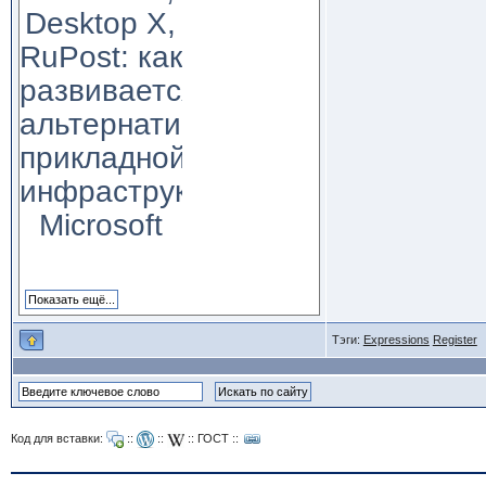
Desktop X,
RuPost: как
развивается
альтернатива
прикладной
инфраструктуре
Microsoft
Тэги:
Expressions
Register
Код для вставки:
::
::
::
ГОСТ
::