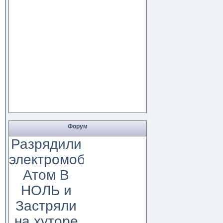
Форум
Разрядили
электромобиль
Атом В
НОЛЬ и
Застряли
на хуторе