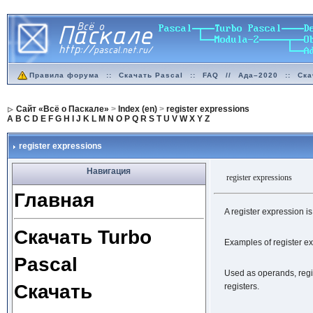
Правила форума
::
Скачать Pascal
::
FAQ
//
Ада–2020
::
Ска
Сайт «Всё о Паскале»
>
Index (en)
>
register expressions
A
B
C
D
E
F
G
H
I
J
K
L
M
N
O
P
Q
R
S
T
U
V
W
X
Y
Z
register expressions
Навигация
register expressions
Главная
A register expression is
Скачать Turbo
Examples of register ex
Pascal
Used as operands, regis
Скачать
registers.