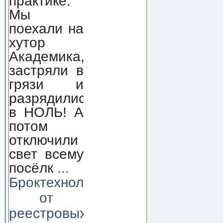
практике.
Мы
поехали на
хутор
Академика,
застряли в
грязи и
разрядились
в НОЛЬ! А
потом
отключили
свет всему
посёлк
...
Броктехнолоджи:
от
реестровых