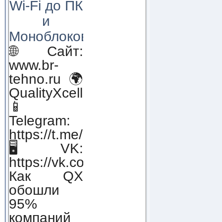
Wi-Fi до ПК
и
Моноблоков!
🌐 Сайт:
www.br-
tehno.ru 🌍
QualityXcellence.ru
📱
Telegram:
https://t.me/qx_lab_IT
🖥 VK:
https://vk.com/qualityxcellenc
Как QX
обошли
95%
компаний