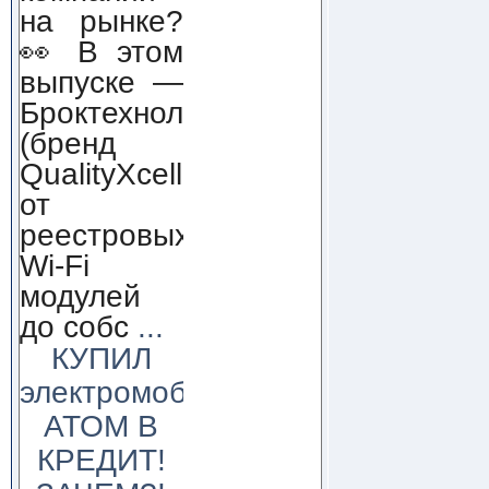
на рынке?
👀 В этом
выпуске —
Броктехнолоджи
(бренд
QualityXcellence):
от
реестровых
Wi-Fi
модулей
до собс
...
КУПИЛ
электромобиль
АТОМ В
КРЕДИТ!