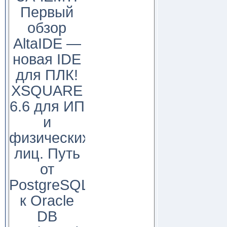
Первый
обзор
AltaIDE —
новая IDE
для ПЛК!
XSQUARE
6.6 для ИП
и
физических
лиц. Путь
от
PostgreSQL
к Oracle
DB