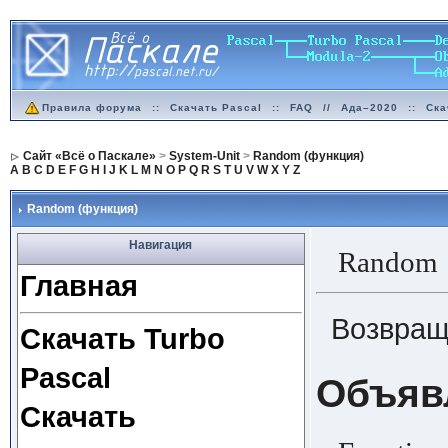
Правила форума
::
Скачать Pascal
::
FAQ
//
Ада–2020
::
Ска
Сайт «Всё о Паскале»
>
System-Unit
>
Random (функция)
A
B
C
D
E
F
G
H
I
J
K
L
M
N
O
P
Q
R
S
T
U
V
W
X
Y
Z
Random (функция)
Навигация
Random 
Главная
Возвращ
Скачать Turbo
Pascal
Объяв
Скачать