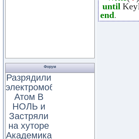
until
KeyP
end
.
Форум
Разрядили
электромобиль
Атом В
НОЛЬ и
Застряли
на хуторе
Академика