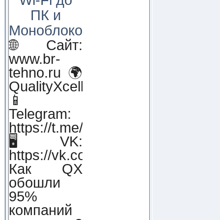
ПК и
Моноблоков!
🌐 Сайт:
www.br-
tehno.ru 🌍
QualityXcellence.ru
📱
Telegram:
https://t.me/qx_lab_IT
🖥 VK:
https://vk.com/qualityxcellenc
Как QX
обошли
95%
компаний