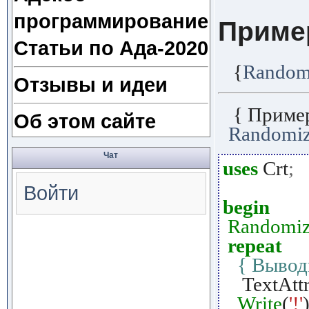
программирование
Приме
Статьи по Ада-2020
{
Random
Отзывы и идеи
{ Приме
Об этом сайте
Randomi
Чат
uses
Crt
;
Войти
begin
Randomi
repeat
{ Вывод
TextAtt
Write
(
'!'