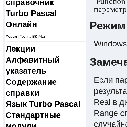
Function 
справочник
параметр
Turbo Pascal
Режим
Онлайн
Форум
|
Группа ВК
|
Чат
Windows,
Лекции
Алфавитный
Замеч
указатель
Если па
Содержание
результа
справки
Real в д
Язык Turbo Pascal
Range оп
Стандартные
случайно
модули