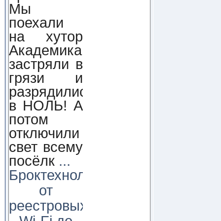
Мы
поехали
на хутор
Академика,
застряли в
грязи и
разрядились
в НОЛЬ! А
потом
отключили
свет всему
посёлк
...
Броктехнолоджи:
от
реестровых
Wi-Fi до