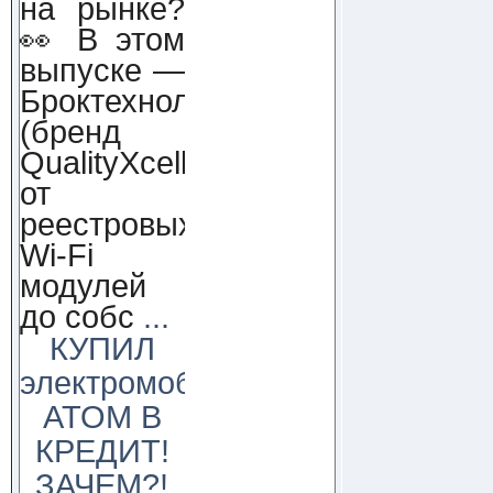
на рынке?
👀 В этом
выпуске —
Броктехнолоджи
(бренд
QualityXcellence):
от
реестровых
Wi-Fi
модулей
до собс
...
КУПИЛ
электромобиль
АТОМ В
КРЕДИТ!
ЗАЧЕМ?!