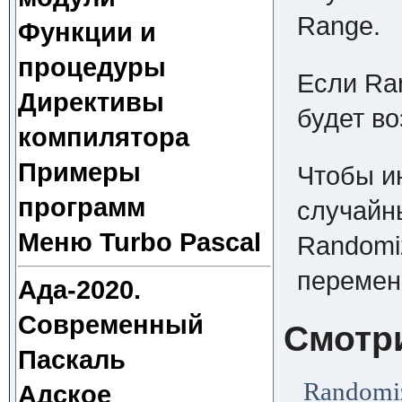
Range.
Функции и
процедуры
Если Ran
Директивы
будет в
компилятора
Примеры
Чтобы и
программ
случайн
Меню Turbo Pascal
Randomi
перемен
Ада-2020.
Современный
Смотр
Паскаль
Randomi
Адское