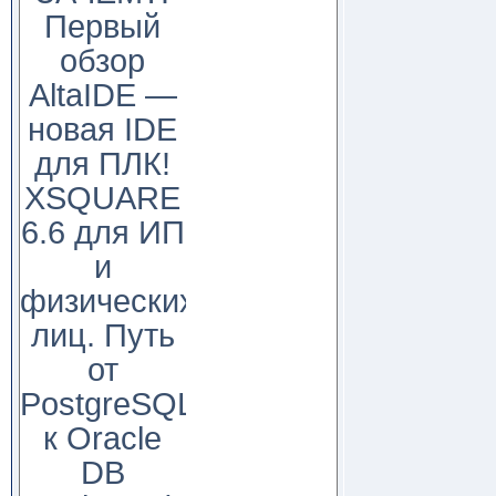
Первый
обзор
AltaIDE —
новая IDE
для ПЛК!
XSQUARE
6.6 для ИП
и
физических
лиц. Путь
от
PostgreSQL
к Oracle
DB