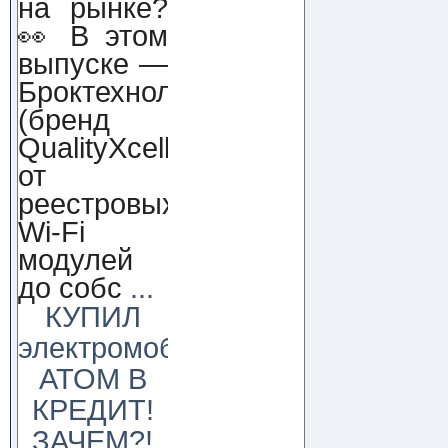
на рынке?
👀 В этом
выпуске —
Броктехнолоджи
(бренд
QualityXcellence):
от
реестровых
Wi-Fi
модулей
до собс
...
КУПИЛ
электромобиль
АТОМ В
КРЕДИТ!
ЗАЧЕМ?!