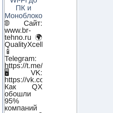
ПК и
Моноблоков!
🌐 Сайт:
www.br-
tehno.ru 🌍
QualityXcellence.ru
📱
Telegram:
https://t.me/qx_lab_IT
🖥 VK:
https://vk.com/qualityxcellenc
Как QX
обошли
95%
компаний