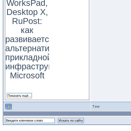
WorksPad,
Desktop X,
RuPost:
как
развивается
альтернатива
прикладной
инфраструктуре
Microsoft
Тэги: