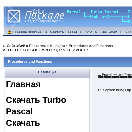
Правила форума
::
Скачать Pascal
::
FAQ
//
Ада–2020
::
Ска
Сайт «Всё о Паскале»
>
Help (en)
>
Procedures and Functions
A
B
C
D
E
F
G
H
I
J
K
L
M
N
O
P
Q
R
S
T
U
V
W
X
Y
Z
Procedures and Functions
Навигация
▄ Procedures and Funct
▀▀▀▀▀▀▀▀▀▀▀▀
Главная
This option brings up 
Скачать Turbo
Pascal
Скачать