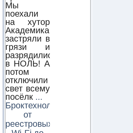
Мы
поехали
на хутор
Академика,
застряли в
грязи и
разрядились
в НОЛЬ! А
потом
отключили
свет всему
посёлк
...
Броктехнолоджи:
от
реестровых
Wi-Fi до