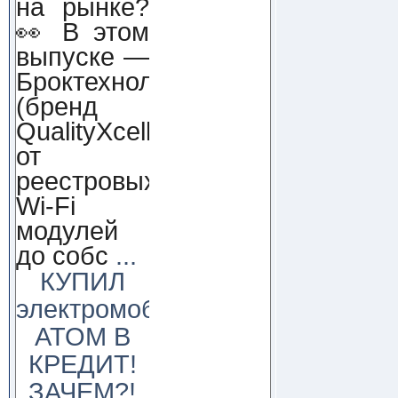
на рынке?
👀 В этом
выпуске —
Броктехнолоджи
(бренд
QualityXcellence):
от
реестровых
Wi-Fi
модулей
до собс
...
КУПИЛ
электромобиль
АТОМ В
КРЕДИТ!
ЗАЧЕМ?!