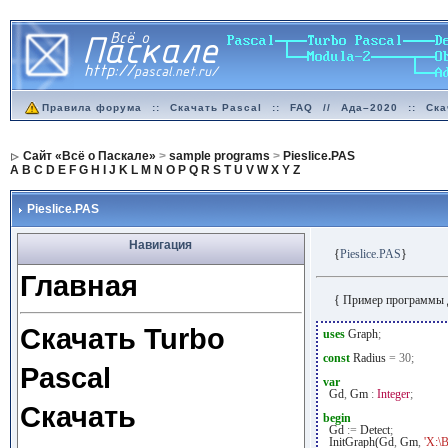
Правила форума
::
Скачать Pascal
::
FAQ
//
Ада–2020
::
Ска
Сайт «Всё о Паскале»
>
sample programs
>
Pieslice.PAS
A
B
C
D
E
F
G
H
I
J
K
L
M
N
O
P
Q
R
S
T
U
V
W
X
Y
Z
Pieslice.PAS
Навигация
{
Pieslice.PAS
}
Главная
{ Пример программы 
Скачать Turbo
uses
Graph
;
const
Radius
=
30
;
Pascal
var
Gd
,
Gm
:
Integer
;
Скачать
begin
Gd
:=
Detect
;
InitGraph(Gd
,
Gm
,
'X:\