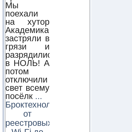
Мы
поехали
на хутор
Академика,
застряли в
грязи и
разрядились
в НОЛЬ! А
потом
отключили
свет всему
посёлк
...
Броктехнолоджи:
от
реестровых
Wi-Fi до