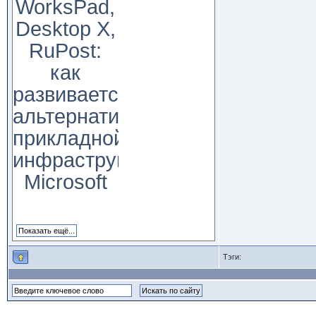
WorksPad,
Desktop X,
RuPost:
как
развивается
альтернатива
прикладной
инфраструктуре
Microsoft
Тэги: