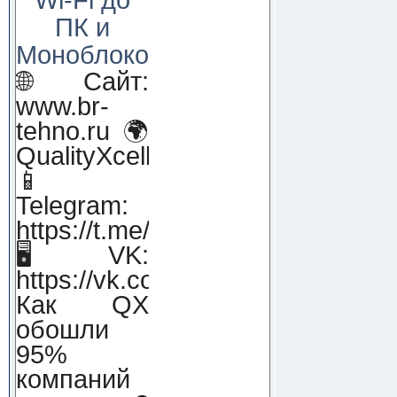
ПК и
Моноблоков!
🌐 Сайт:
www.br-
tehno.ru 🌍
QualityXcellence.ru
📱
Telegram:
https://t.me/qx_lab_IT
🖥 VK:
https://vk.com/qualityxcellenc
Как QX
обошли
95%
компаний