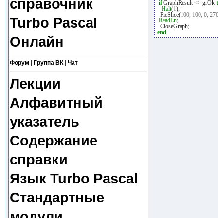
справочник
if
GraphResult
<>
grOk
Halt
(
1
)
;
PieSlice(
100
,
100
,
0
,
27
Turbo Pascal
ReadLn
;
CloseGraph
;
end
.
Онлайн
Форум
|
Группа ВК
|
Чат
Лекции
Алфавитный
указатель
Содержание
справки
Язык Turbo Pascal
Стандартные
модули