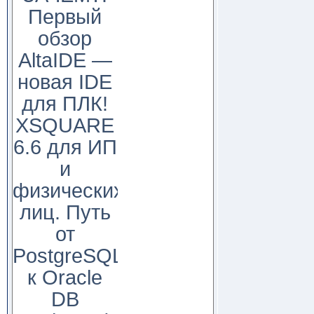
Первый
обзор
AltaIDE —
новая IDE
для ПЛК!
XSQUARE
6.6 для ИП
и
физических
лиц. Путь
от
PostgreSQL
к Oracle
DB