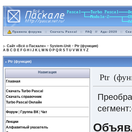
Правила форума
::
Скачать Pascal
::
FAQ
//
Ада–2020
::
Ска
Сайт «Всё о Паскале»
>
System-Unit
>
Ptr (функция)
A
B
C
D
E
F
G
H
I
J
K
L
M
N
O
P
Q
R
S
T
U
V
W
X
Y
Z
Ptr (функция)
Навигация
Ptr (фун
Главная
Скачать Turbo Pascal
Преобра
Скачать справочник
Turbo Pascal Онлайн
сегмент
Форум
|
Группа ВК
|
Чат
Лекции
Объяв
Алфавитный указатель