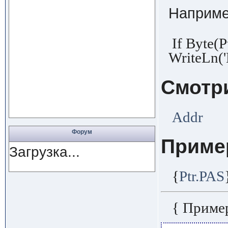
Наприме
If Byte(P
WriteLn(
Смотр
Addr
Форум
Приме
Загрузка...
{
Ptr.PAS
{ Приме