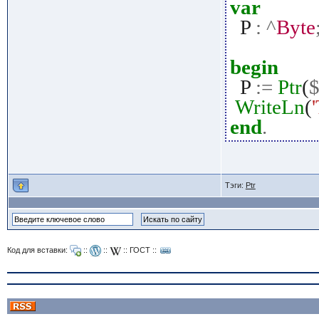
var
P
:
^
Byte
begin
P
:=
Ptr
(
WriteLn
(
end
.
Тэги:
Ptr
Код для вставки:
::
::
::
ГОСТ
::