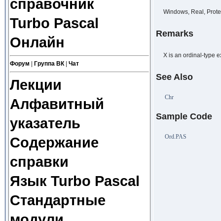
справочник
Windows, Real, Prote
Turbo Pascal
Remarks
Онлайн
X is an ordinal-type ex
Форум
|
Группа ВК
|
Чат
See Also
Лекции
Chr
Алфавитный
Sample Code
указатель
Ord.PAS
Содержание
справки
Язык Turbo Pascal
Стандартные
модули