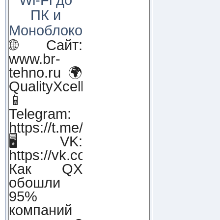
ПК и
Моноблоков!
🌐 Сайт:
www.br-
tehno.ru 🌍
QualityXcellence.ru
📱
Telegram:
https://t.me/qx_lab_IT
🖥 VK:
https://vk.com/qualityxcellenc
Как QX
обошли
95%
компаний