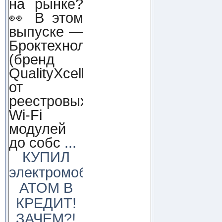
на рынке?
👀 В этом
выпуске —
Броктехнолоджи
(бренд
QualityXcellence):
от
реестровых
Wi-Fi
модулей
до собс
...
КУПИЛ
электромобиль
АТОМ В
КРЕДИТ!
ЗАЧЕМ?!