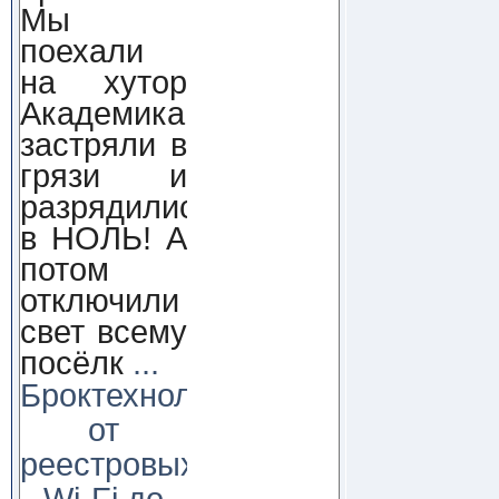
Мы
поехали
на хутор
Академика,
застряли в
грязи и
разрядились
в НОЛЬ! А
потом
отключили
свет всему
посёлк
...
Броктехнолоджи:
от
реестровых
Wi-Fi до