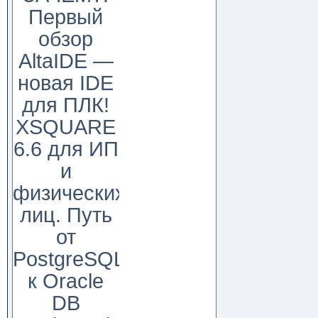
Первый
обзор
AltaIDE —
новая IDE
для ПЛК!
XSQUARE
6.6 для ИП
и
физических
лиц. Путь
от
PostgreSQL
к Oracle
DB