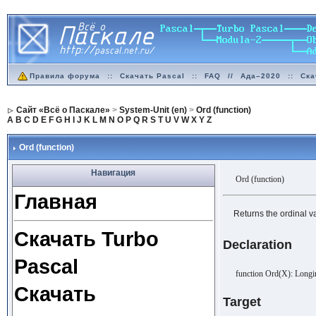
Правила форума
::
Скачать Pascal
::
FAQ
//
Ада–2020
::
Ска
Сайт «Всё о Паскале»
>
System-Unit (en)
>
Ord (function)
A
B
C
D
E
F
G
H
I
J
K
L
M
N
O
P
Q
R
S
T
U
V
W
X
Y
Z
Ord (function)
Навигация
Ord (function)
Главная
Returns the ordinal v
Скачать Turbo
Declaration
Pascal
function Ord(X): Longin
Скачать
Target