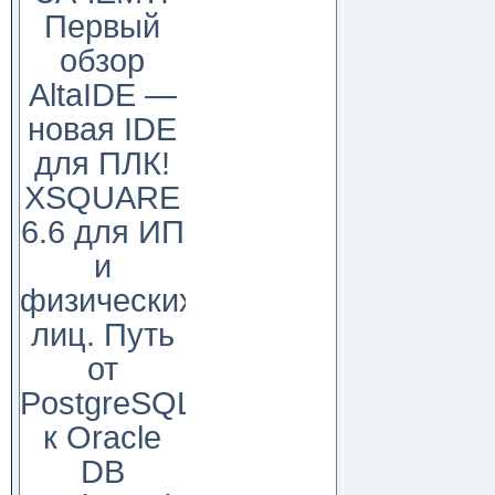
Первый
обзор
AltaIDE —
новая IDE
для ПЛК!
XSQUARE
6.6 для ИП
и
физических
лиц. Путь
от
PostgreSQL
к Oracle
DB