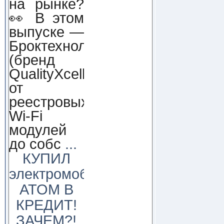
на рынке?
👀 В этом
выпуске —
Броктехнолоджи
(бренд
QualityXcellence):
от
реестровых
Wi-Fi
модулей
до собс
...
КУПИЛ
электромобиль
АТОМ В
КРЕДИТ!
ЗАЧЕМ?!