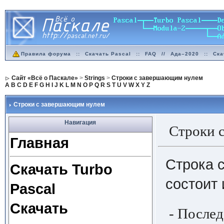
Правила форума
::
Скачать Pascal
::
FAQ
//
Ада–2020
::
Ска
Сайт «Всё о Паскале»
>
Strings
>
Строки с завершающим нулем
A
B
C
D
E
F
G
H
I
J
K
L
M
N
O
P
Q
R
S
T
U
V
W
X
Y
Z
Строки с завершающим нулем
Навигация
Строки 
Главная
Строка 
Скачать Turbo
состоит 
Pascal
Скачать
- Послед