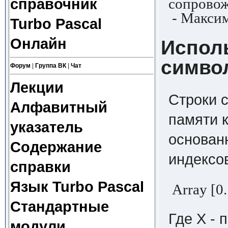
сопровож
справочник
- Максим
Turbo Pascal
Онлайн
Испол
симво
Форум
|
Группа ВК
|
Чат
Лекции
Строки 
Алфавитный
памяти 
указатель
основан
Содержание
индексо
справки
Язык Turbo Pascal
Array [0.
Стандартные
Где X -
модули