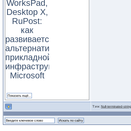
WorksPad,
Desktop X,
RuPost:
как
развивается
альтернатива
прикладной
инфраструктуре
Microsoft
Тэги:
Null-terminated-strin