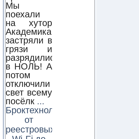
Мы
поехали
на хутор
Академика,
застряли в
грязи и
разрядились
в НОЛЬ! А
потом
отключили
свет всему
посёлк
...
Броктехнолоджи:
от
реестровых
Wi-Fi до