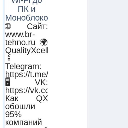
ПК и
Моноблоков!
🌐 Сайт:
www.br-
tehno.ru 🌍
QualityXcellence.ru
📱
Telegram:
https://t.me/qx_lab_IT
🖥 VK:
https://vk.com/qualityxcellenc
Как QX
обошли
95%
компаний